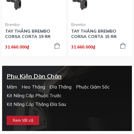
Brembo
Brembo
TAY THẮNG BREMBO
TAY THẮNG BREMBO
CORSA CORTA 19 RR
CORSA CORTA 15 RR
31.660.000₫
31.660.000₫
Phụ Kiện Dàn Chân
Mâm
Heo Thắng
Đĩa Thắng
Phuộc Giảm Sốc
Kit Nâng Cấp Phuộc Trước
Kit Nâng Cấp Thắng Đĩa Sau
Xem tất cả