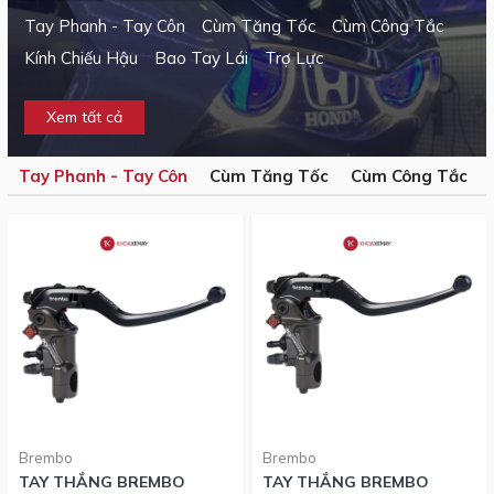
Tay Phanh - Tay Côn
Cùm Tăng Tốc
Cùm Công Tắc
Kính Chiếu Hậu
Bao Tay Lái
Trợ Lực
Xem tất cả
Tay Phanh - Tay Côn
Cùm Tăng Tốc
Cùm Công Tắc
Brembo
Brembo
TAY THẮNG BREMBO
TAY THẮNG BREMBO