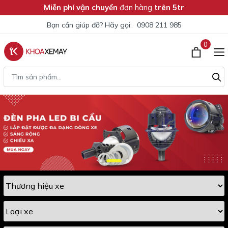
Miễn phí vận chuyển
đơn hàng
trên 5tr
Bạn cần giúp đỡ? Hãy gọi:
0908 211 985
0