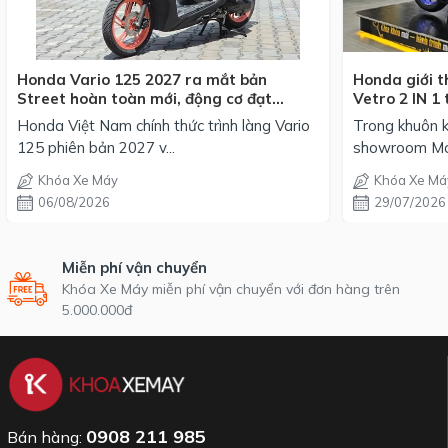
Honda Vario 125 2027 ra mắt bản
Honda giới t
Street hoàn toàn mới, động cơ đạt
Vetro 2 IN 1 
chuẩn EURO 4, giá từ 42,69 triệu đồng
mỗi phối mà
Honda Việt Nam chính thức trình làng Vario
Trong khuôn k
125 phiên bản 2027 v...
showroom Mot
Khóa Xe Máy
Khóa Xe Má
06/08/2026
29/07/2026
Miễn phí vận chuyển
Khóa Xe Máy miễn phí vận chuyển với đơn hàng trên
5.000.000đ
0908 211 985
Bán hàng: