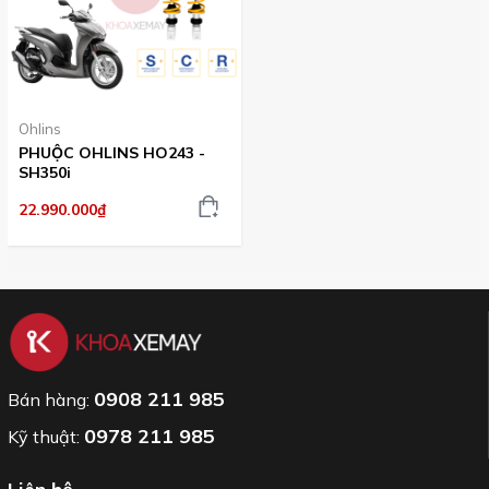
Ohlins
PHUỘC OHLINS HO243 -
SH350i
22.990.000₫
0908 211 985
Bán hàng:
0978 211 985
Kỹ thuật: