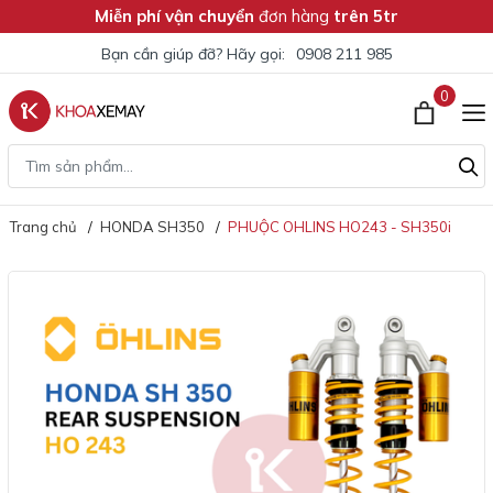
Miễn phí vận chuyển
đơn hàng
trên 5tr
Bạn cần giúp đỡ? Hãy gọi:
0908 211 985
0
Trang chủ
HONDA SH350
PHUỘC OHLINS HO243 - SH350i