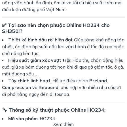
năng vận hành ổn định, êm ái và tối ưu hiệu suất trên mọi
điều kiện đường phố Việt Nam.
✅
Tại sao nên chọn phuộc Ohlins HO234 cho
SH350i?
Thiết kế bình dầu rời hiện đại
: Giúp tăng khả năng tản
nhiệt, ổn định áp suất dầu khi vận hành ở tốc độ cao hoặc
chở nặng liên tục.
Hiệu suất giảm xóc vượt trội
: Hấp thụ chấn động hiệu
quả, giữ xe bám đường tốt hơn khi đi qua gờ giảm tốc, ổ gà,
mặt đường xấu…
Tùy chỉnh linh hoạt
: Hỗ trợ điều chỉnh
Preload
,
Compression
và
Rebound
, phù hợp với nhiều nhu cầu từ
đi phố hằng ngày đến đi tour xa.
🔧
Thông số kỹ thuật phuộc Ohlins HO234:
Mã sản phẩm
: HO234
Xem thêm
Chiều dài phuộc
: 400mm – vừa vặn cho khung sườn