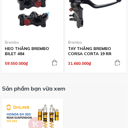
cấp. Phuộc Ohlins không chỉ giúp tăng độ êm ái khi vận
hành mà còn nâng tầm giá trị và thẩm mỹ cho xe.
GÍA CÓ THỂ THAY ĐỔI TÙY THỜI ĐIỂM!!
LIÊN HỆ ĐỂ ĐẶT HÀNG!!
Brembo
Brembo
HEO THẮNG BREMBO
TAY THẮNG BREMBO
BILET 484
CORSA CORTA 19 RR
59.550.000₫
31.660.000₫
Sản phẩm bạn vừa xem