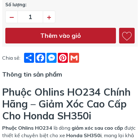
Số lượng:
–
+
Thêm vào giỏ
Share
Facebook
Messenger
Pinterest
Gmail
Chia sẻ:
Thông tin sản phẩm
Phuộc Ohlins HO234 Chính
Hãng – Giảm Xóc Cao Cấp
Cho Honda SH350i
Phuộc Ohlins HO234
là dòng
giảm xóc sau cao cấp
được
thiết kế chuyên biệt cho xe
Honda SH350i
, mang lại khả