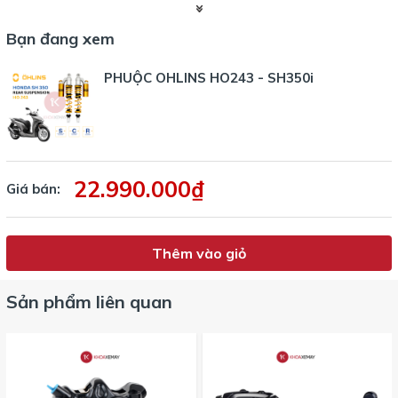
SH350i
Bạn đang xem
Loại phuộc
: Phuộc đôi, bình dầu rời ngang
Tùy chỉnh
: Có thể điều chỉnh Preload (độ nén lò xo),
PHUỘC OHLINS HO243 - SH350i
Compression và Rebound
Bảo hành
: Chính hãng 36 tháng từ Ohlins Thụy Điển
📌
Ưu điểm khi lắp đặt trên Honda SH350i:
Phù hợp hoàn hảo với khung sườn và hệ thống treo
22.990.000₫
Giá bán:
nguyên bản của SH350i
Không cần chỉnh sửa nhiều chi tiết nhựa xe
Giữ nguyên dáng xe zin, nhưng tăng độ “đầm” và “chất”
Thêm vào giỏ
khi di chuyển
Sản phẩm liên quan
🔥
Ohlins – Thương hiệu phuộc xe máy số 1 thế
giới
Với hơn 40 năm kinh nghiệm trong lĩnh vực giảm xóc,
Ohlins
là lựa chọn hàng đầu cho xe mô tô và xe tay ga cao