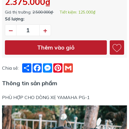
2.375.000₫
Giá thị trường:
2.500.000₫
Tiết kiệm:
125.000₫
Số lượng:
–
+
Thêm vào giỏ
Share
Facebook
Messenger
Pinterest
Gmail
Chia sẻ:
Thông tin sản phẩm
PHÙ HỢP CHO DÒNG XE YAMAHA PG-1