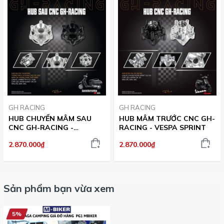
GH RACING
GH RACING
HUB CHUYỂN MÂM SAU
HUB MÂM TRƯỚC CNC GH-
CNC GH-RACING -
RACING - VESPA SPRINT
LAMBRETTA X125/X300
2.870.000₫
2.870.000₫
Sản phẩm bạn vừa xem
5%