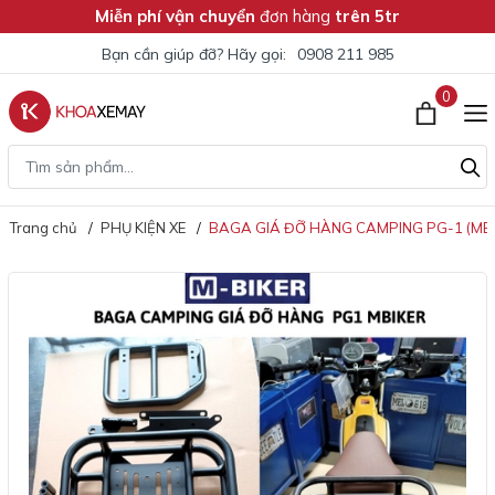
Miễn phí vận chuyển
đơn hàng
trên 5tr
Bạn cần giúp đỡ? Hãy gọi:
0908 211 985
0
Trang chủ
PHỤ KIỆN XE
BAGA GIÁ ĐỠ HÀNG CAMPING PG-1 (MBI