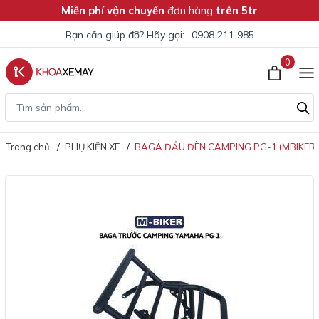
Miễn phí vận chuyển
đơn hàng
trên 5tr
Bạn cần giúp đỡ? Hãy gọi:
0908 211 985
0
Trang chủ
PHỤ KIỆN XE
BAGA ĐẦU ĐÈN CAMPING PG-1 (MBIKER)