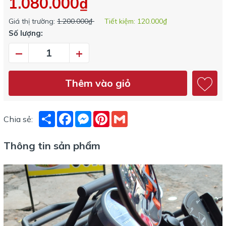
1.080.000₫
Giá thị trường:
1.200.000₫
Tiết kiệm:
120.000₫
Số lượng:
–
+
Thêm vào giỏ
Share
Facebook
Messenger
Pinterest
Gmail
Chia sẻ:
Thông tin sản phẩm