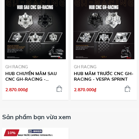
GH RACING
GH RACING
HUB CHUYỂN MÂM SAU
HUB MÂM TRƯỚC CNC GH-
CNC GH-RACING -
RACING - VESPA SPRINT
LAMBRETTA X125/X300
2.870.000₫
2.870.000₫
Sản phẩm bạn vừa xem
10%