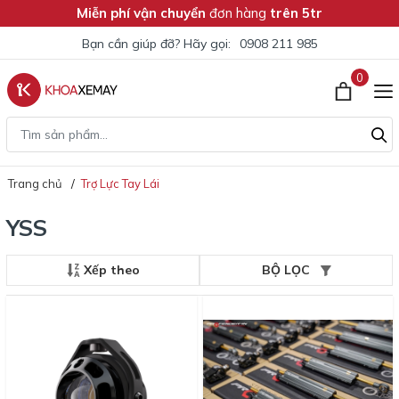
Miễn phí vận chuyển
đơn hàng
trên 5tr
Bạn cần giúp đỡ? Hãy gọi:
0908 211 985
0
Trang chủ
Trợ Lực Tay Lái
YSS
Xếp theo
BỘ LỌC