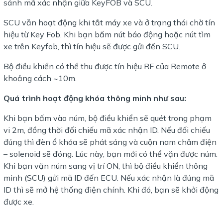
sánh mã xác nhận giữa KeyFOB và SCU.
SCU vẫn hoạt động khi tắt máy xe và ở trạng thái chờ tín
hiệu từ Key Fob. Khi bạn bấm nút báo động hoặc nút tìm
xe trên Keyfob, thì tín hiệu sẽ được gửi đến SCU.
Bộ điều khiển có thể thu được tín hiệu RF của Remote ở
khoảng cách ~10m.
Quá trình hoạt động khóa thông minh như sau:
Khi bạn bấm vào núm, bộ điều khiển sẽ quét trong phạm
vi 2m, đồng thời đối chiếu mã xác nhận ID. Nếu đối chiếu
đúng thì đèn ổ khóa sẽ phát sáng và cuộn nam châm điện
– solenoid sẽ đóng. Lúc này, bạn mới có thể vặn được núm.
Khi bạn vặn núm sang vị trí ON, thì bộ điều khiển thông
minh (SCU) gửi mã ID đến ECU. Nếu xác nhận là đúng mã
ID thì sẽ mở hệ thống điện chính. Khi đó, bạn sẽ khởi động
được xe.