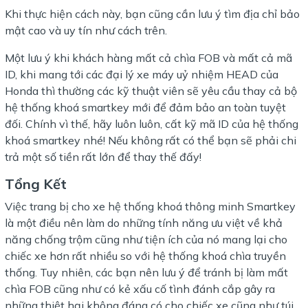
Khi thực hiện cách này, bạn cũng cần lưu ý tìm địa chỉ bảo
mật cao và uy tín như cách trên.
Một lưu ý khi khách hàng mất cả chìa FOB và mất cả mã
ID, khi mang tới các đại lý xe máy uỷ nhiệm HEAD của
Honda thì thường các kỹ thuật viên sẽ yêu cầu thay cả bộ
hệ thống khoá smartkey mới để đảm bảo an toàn tuyệt
đối. Chính vì thế, hãy luôn luôn, cất kỹ mã ID của hệ thống
khoá smartkey nhé! Nếu không rất có thể bạn sẽ phải chi
trả một số tiền rất lớn để thay thế đấy!
Tổng Kết
Việc trang bị cho xe hệ thống khoá thông minh Smartkey
là một điều nên làm do những tính năng ưu việt về khả
năng chống trộm cũng như tiện ích của nó mang lại cho
chiếc xe hơn rất nhiều so với hệ thống khoá chìa truyền
thống. Tuy nhiên, các bạn nên lưu ý để tránh bị làm mất
chìa FOB cũng như có kẻ xấu cố tình đánh cắp gây ra
những thiệt hại không đáng có cho chiếc xe cũng như túi