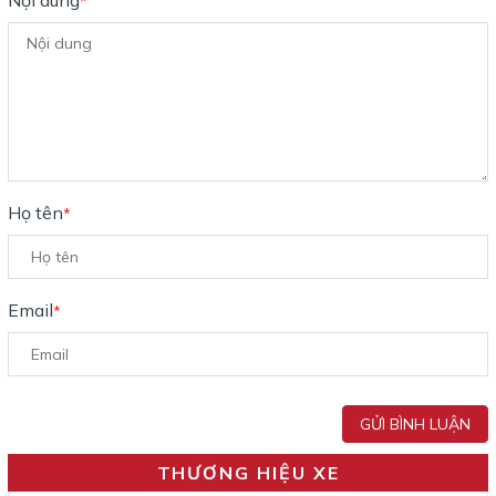
*
Họ tên
*
Email
*
GỬI BÌNH LUẬN
THƯƠNG HIỆU XE