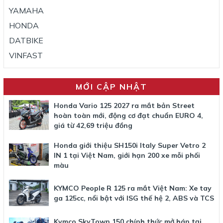
YAMAHA
HONDA
DATBIKE
VINFAST
MỚI CẬP NHẬT
Honda Vario 125 2027 ra mắt bản Street
hoàn toàn mới, động cơ đạt chuẩn EURO 4,
giá từ 42,69 triệu đồng
Honda giới thiệu SH150i Italy Super Vetro 2
IN 1 tại Việt Nam, giới hạn 200 xe mỗi phối
màu
KYMCO People R 125 ra mắt Việt Nam: Xe tay
ga 125cc, nổi bật với ISG thế hệ 2, ABS và TCS
Kymco SkyTown 150 chính thức mở bán tại