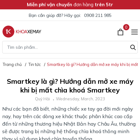
Miễn phí vận chuyển
đơn hàng
trên 5tr
Bạn cần giúp đỡ? Hãy gọi:
0908 211 985
0
Trang chủ
Tin tức
Smartkey là gì? Hướng dẫn mở xe máy khi bị mất
Smartkey là gì? Hướng dẫn mở xe máy
khi bị mất chìa khoá Smartkey
Quý Hải
Wednesday, March, 2023
Như các bạn đã biết, những chiếc xe tay ga đời mới ngày
nay, hay trên các dòng xe khác thuộc phân khúc cao cấp
đến từ những thương hiệu Nhật Bản hay Châu Âu, thường
sẽ được trang bị những hệ thống chìa khoá thông minh
thay vì sử dụng khoá chìa truyền thống.