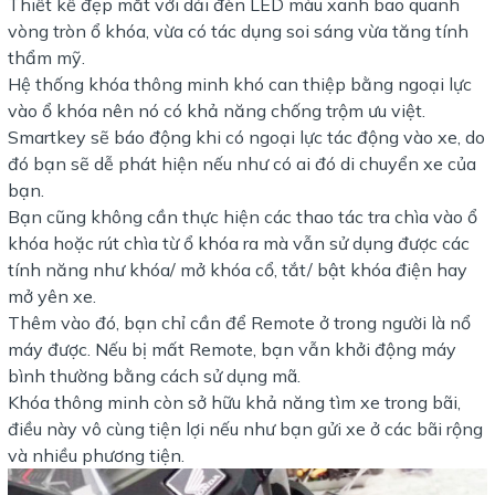
Thiết kế đẹp mắt với dải đèn LED màu xanh bao quanh
vòng tròn ổ khóa, vừa có tác dụng soi sáng vừa tăng tính
thẩm mỹ.
Hệ thống khóa thông minh khó can thiệp bằng ngoại lực
vào ổ khóa nên nó có khả năng chống trộm ưu việt.
Smartkey sẽ báo động khi có ngoại lực tác động vào xe, do
đó bạn sẽ dễ phát hiện nếu như có ai đó di chuyển xe của
bạn.
Bạn cũng không cần thực hiện các thao tác tra chìa vào ổ
khóa hoặc rút chìa từ ổ khóa ra mà vẫn sử dụng được các
tính năng như khóa/ mở khóa cổ, tắt/ bật khóa điện hay
mở yên xe.
Thêm vào đó, bạn chỉ cần để Remote ở trong người là nổ
máy được. Nếu bị mất Remote, bạn vẫn khởi động máy
bình thường bằng cách sử dụng mã.
Khóa thông minh còn sở hữu khả năng tìm xe trong bãi,
điều này vô cùng tiện lợi nếu như bạn gửi xe ở các bãi rộng
và nhiều phương tiện.