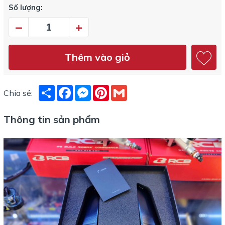
Số lượng:
–
+
Thêm vào giỏ
Share
Facebook
Messenger
Pinterest
Gmail
Chia sẻ:
Thông tin sản phẩm