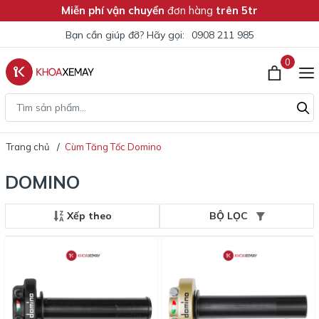
Miễn phí vận chuyển
đơn hàng
trên 5tr
Bạn cần giúp đỡ? Hãy gọi:
0908 211 985
0
Trang chủ
Cùm Tăng Tốc Domino
DOMINO
Xếp theo
BỘ LỌC