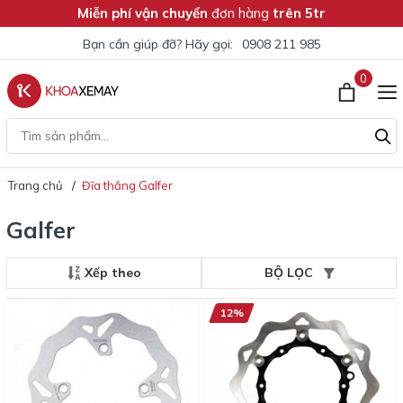
Miễn phí vận chuyển
đơn hàng
trên 5tr
Bạn cần giúp đỡ? Hãy gọi:
0908 211 985
0
Trang chủ
Đĩa thắng Galfer
Galfer
Xếp theo
BỘ LỌC
12%