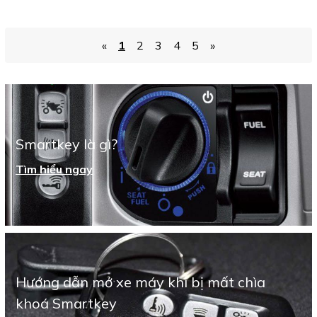
«
1
2
3
4
5
»
Smartkey là gì?
Tìm hiểu ngay
Hướng dẫn mở xe máy khi bị mất chìa
khoá Smartkey