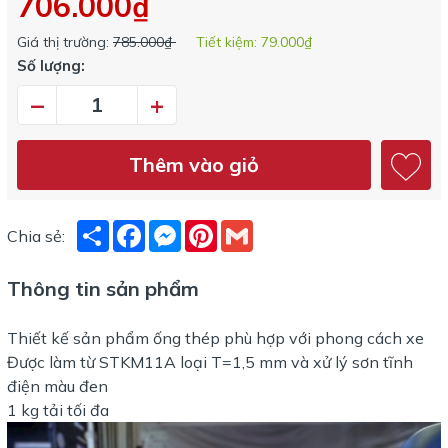
706.000₫
Giá thị trường:
785.000₫
Tiết kiệm:
79.000₫
Số lượng:
–
+
Thêm vào giỏ
Share
Facebook
Messenger
Pinterest
Gmail
Chia sẻ:
Thông tin sản phẩm
Thiết kế sản phẩm ống thép phù hợp với phong cách xe
Được làm từ STKM11A loại T=1,5 mm và xử lý sơn tĩnh
điện màu đen
1 kg tải tối đa