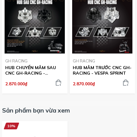
GH RACING
GH RACING
HUB CHUYỂN MÂM SAU
HUB MÂM TRƯỚC CNC GH-
CNC GH-RACING -
RACING - VESPA SPRINT
LAMBRETTA X125/X300
2.870.000₫
2.870.000₫
Sản phẩm bạn vừa xem
10%