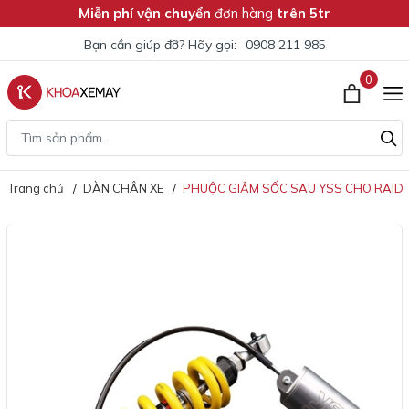
Miễn phí vận chuyển
đơn hàng
trên 5tr
Bạn cần giúp đỡ? Hãy gọi:
0908 211 985
0
Trang chủ
DÀN CHÂN XE
PHUỘC GIẢM SỐC SAU YSS CHO RAID