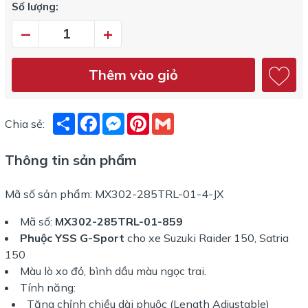
Số lượng:
–
+
Thêm vào giỏ
Share
Facebook
Messenger
Pinterest
Gmail
Chia sẻ:
Thông tin sản phẩm
Mã số sản phẩm: MX302-285TRL-01-4-JX
Mã số:
MX302-285TRL-01-859
Phuộc YSS
G-Sport
cho xe Suzuki Raider 150, Satria
150
Màu lò xo đỏ, bình dầu màu ngọc trai.
Tính năng:
Tăng chỉnh chiều dài phuộc (Length Adjustable)