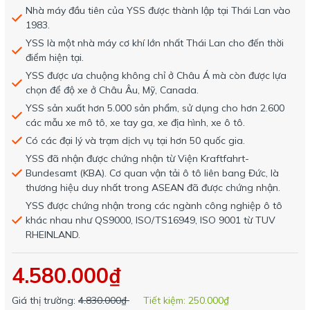
Nhà máy đầu tiên của YSS được thành lập tại Thái Lan vào
1983.
YSS là một nhà máy cơ khí lớn nhất Thái Lan cho đến thời
điểm hiện tại.
YSS được ưa chuộng không chỉ ở Châu Á mà còn được lựa
chọn để độ xe ở Châu Âu, Mỹ, Canada.
YSS sản xuất hơn 5.000 sản phẩm, sử dụng cho hơn 2.600
các mẫu xe mô tô, xe tay ga, xe địa hình, xe ô tô.
Có các đại lý và trạm dịch vụ tại hơn 50 quốc gia.
YSS đã nhận được chứng nhận từ Viện Kraftfahrt-
Bundesamt (KBA). Cơ quan vận tải ô tô liên bang Đức, là
thương hiệu duy nhất trong ASEAN đã được chứng nhận.
YSS được chứng nhận trong các ngành công nghiệp ô tô
khác nhau như QS9000, ISO/TS16949, ISO 9001 từ TUV
RHEINLAND.
4.580.000₫
Giá thị trường:
4.830.000₫
Tiết kiệm:
250.000₫