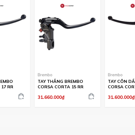
Brembo
Brembo
REMBO
TAY THẮNG BREMBO
TAY CÔN D
17 RR
CORSA CORTA 15 RR
CORSA CORT
31.660.000₫
31.600.000₫