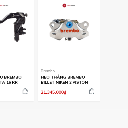
Brembo
Brembo
ẦU BREMBO
HEO THẮNG BREMBO
HEO THẮ
A 16 RR
BILLET NIKEN 2 PISTON
BILET ĐEN
21.345.000₫
19.980.0