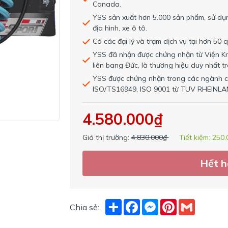
Canada.
YSS sản xuất hơn 5.000 sản phẩm, sử dụn
địa hình, xe ô tô.
Có các đại lý và trạm dịch vụ tại hơn 50 q
YSS đã nhận được chứng nhận từ Viện Kr
liên bang Đức, là thương hiệu duy nhất
YSS được chứng nhận trong các ngành c
ISO/TS16949, ISO 9001 từ TUV RHEINLA
4.580.000₫
Giá thị trường:
4.830.000₫
Tiết kiệm:
250.
Hết 
Share
Facebook
Messenger
Pinterest
Gmail
Chia sẻ: