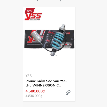
5%
YSS
Phuộc Giảm Sốc Sau YSS
cho WINNER/SONIC
GSPORT
4.580.000₫
4.830.000₫