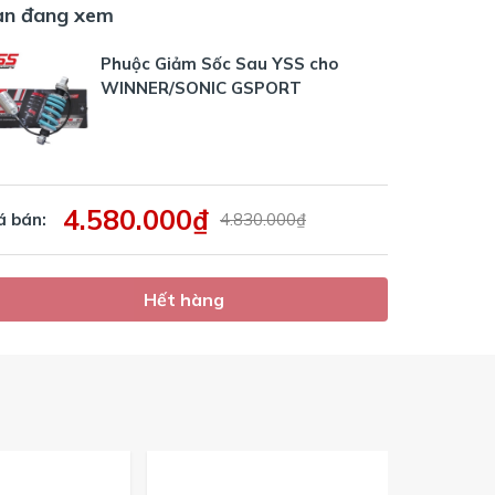
ạn đang xem
Phuộc Giảm Sốc Sau YSS cho
WINNER/SONIC GSPORT
4.580.000₫
á bán:
4.830.000₫
Hết hàng