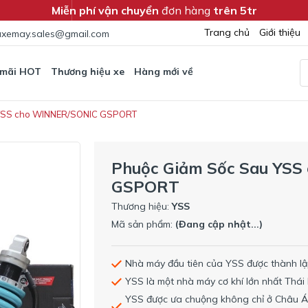
Miễn phí vận chuyển
đơn hàng
trên 5tr
Trang chủ
Giới thiệu
xemay.sales@gmail.com
 mãi HOT
Thương hiệu xe
Hàng mới về
 YSS cho WINNER/SONIC GSPORT
Phuộc Giảm Sốc Sau YS
GSPORT
Thương hiệu:
YSS
Mã sản phẩm:
(Đang cập nhật...)
Nhà máy đầu tiên của YSS được thành lập
YSS là một nhà máy cơ khí lớn nhất Thái L
YSS được ưa chuộng không chỉ ở Châu Á 