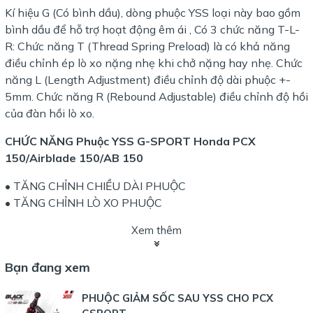
Kí hiệu G (Có bình dầu), dòng phuộc YSS loại này bao gồm
bình dầu để hỗ trợ hoạt động êm ái , Có 3 chức năng T-L-
R: Chức năng T (Thread Spring Preload) là có khả năng
điều chỉnh ép lò xo nặng nhẹ khi chở nặng hay nhẹ. Chức
năng L (Length Adjustment) điều chỉnh độ dài phuộc +-
5mm. Chức năng R (Rebound Adjustable) điều chỉnh độ hồi
của đàn hồi lò xo.
CHỨC NĂNG
Phuộc YSS G-SPORT
Honda PCX
150/Airblade 150/AB 150
• TĂNG CHỈNH CHIỀU DÀI PHUỘC
• TĂNG CHỈNH LÒ XO PHUỘC
Xem thêm
Bạn đang xem
PHUỘC GIẢM SỐC SAU YSS CHO PCX