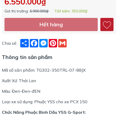
6.550.000₫
Giá thị trường:
6.900.000₫
Tiết kiệm:
350.000₫
Hết hàng
Share
Facebook
Messenger
Pinterest
Gmail
Chia sẻ:
Thông tin sản phẩm
Mã số sản phẩm: TG302-350TRL-07-88JX
Xuất Xứ: Thái Lan
Màu: Đen-Đen-đEN
Loại xe sử dụng: Phuộc YSS cho xe PCX 150
Chức Năng Phuộc Bình Dầu YSS G-Sport: