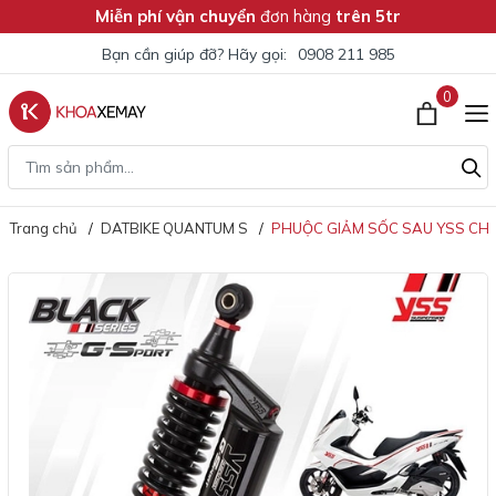
Miễn phí vận chuyển
đơn hàng
trên 5tr
Bạn cần giúp đỡ? Hãy gọi:
0908 211 985
0
Trang chủ
DATBIKE QUANTUM S
PHUỘC GIẢM SỐC SAU YSS CH