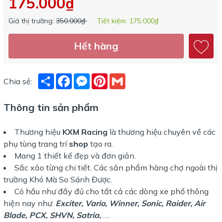
175.000₫
Giá thị trường:
350.000₫
Tiết kiệm:
175.000₫
Hết hàng
Share
Facebook
Messenger
Pinterest
Gmail
Chia sẻ:
Thông tin sản phẩm
Thương hiệu
KXM Racing
là thương hiệu chuyên về các
phụ tùng trang trí
shop
tạo ra.
Mang 1 thiết kế đẹp và đơn giản.
Sắc xảo từng chi tiết. Các sản phẩm hàng chợ ngoài thị
trường Khó Mà So Sánh Được.
Có hầu như đầy đủ cho tất cả các dòng xe phổ thông
hiện nay như:
Exciter, Vario, Winner, Sonic, Raider, Air
Blade, PCX, SHVN, Satria
,
…..