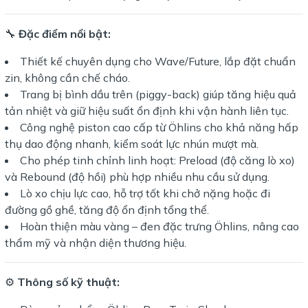
🔧
Đặc điểm nổi bật:
Thiết kế chuyên dụng cho Wave/Future, lắp đặt chuẩn
zin, không cần chế cháo.
Trang bị bình dầu trên (piggy-back) giúp tăng hiệu quả
tản nhiệt và giữ hiệu suất ổn định khi vận hành liên tục.
Công nghệ piston cao cấp từ Öhlins cho khả năng hấp
thụ dao động nhanh, kiểm soát lực nhún mượt mà.
Cho phép tinh chỉnh linh hoạt: Preload (độ căng lò xo)
và Rebound (độ hồi) phù hợp nhiều nhu cầu sử dụng.
Lò xo chịu lực cao, hỗ trợ tốt khi chở nặng hoặc đi
đường gồ ghề, tăng độ ổn định tổng thể.
Hoàn thiện màu vàng – đen đặc trưng Öhlins, nâng cao
thẩm mỹ và nhận diện thương hiệu.
⚙️
Thông số kỹ thuật: