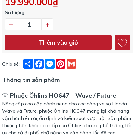
19.990.000₫
Số lượng:
–
+
Thêm vào giỏ
Share
Facebook
Messenger
Pinterest
Gmail
Chia sẻ:
Thông tin sản phẩm
💛
Phuộc Öhlins HO647 – Wave / Future
Nâng cấp cao cấp dành riêng cho các dòng xe số Honda
Wave và Future, phuộc Öhlins HO647 mang lại khả năng
vận hành êm ái, ổn định và kiểm soát vượt trội. Sản phẩm
thuộc phân khúc cao cấp của Öhlins cho xe phổ thông, tối
ưu cho cả đi phố, chở nặng và vận hành tốc độ cao.