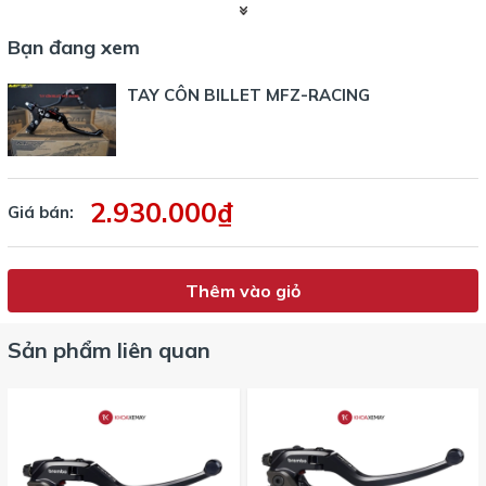
Bạn đang xem
Tính năng nổi bật
✅
CNC nguyên khối
: tăng cứng cáp, chống méo biến dạng
TAY CÔN BILLET MFZ-RACING
✅
Hành trình côn dễ điều chỉnh
: phù hợp mọi kiểu lái, tay
người
✅
Gập linh hoạt
: bảo vệ khi bị ngã nhẹ, giảm chi phí thay
mới
2.930.000₫
Giá bán:
✅
Thẩm mỹ cao
: bề mặt xử lý kỹ, ánh sáng tôn dáng đầu
xe
✅
Tăng trải nghiệm
: bóp nhẹ, sang số mượt – cảm giác
Thêm vào giỏ
"pro" hơn hẳn.
Sản phẩm liên quan
🎯
Sản phẩm phù hợp cho anh em:
Độ xe theo phong cách
Streetbike – Nakedbike – PKL
Xe tour, đi phượt muốn cải thiện cảm giác bóp côn
Người yêu thích sản phẩm CNC, mạnh mẽ và thời trang