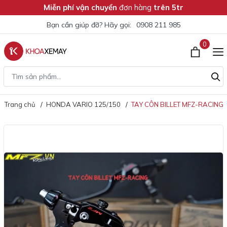
Miễn phí vận chuyển
đơn hàng
trên 5tr
Bạn cần giúp đỡ? Hãy gọi:
0908 211 985
0
Trang chủ
HONDA VARIO 125/150
TAY CÔN BILLET MFZ-RACING