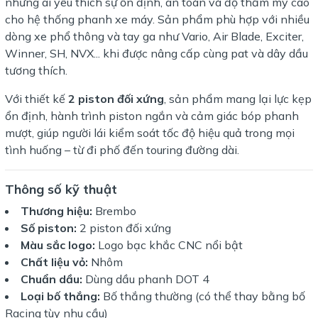
những ai yêu thích sự ổn định, an toàn và độ thẩm mỹ cao
cho hệ thống phanh xe máy. Sản phẩm phù hợp với nhiều
dòng xe phổ thông và tay ga như Vario, Air Blade, Exciter,
Winner, SH, NVX... khi được nâng cấp cùng pat và dây dầu
tương thích.
Với thiết kế
2 piston đối xứng
, sản phẩm mang lại lực kẹp
ổn định, hành trình piston ngắn và cảm giác bóp phanh
mượt, giúp người lái kiểm soát tốc độ hiệu quả trong mọi
tình huống – từ đi phố đến touring đường dài.
Thông số kỹ thuật
Thương hiệu:
Brembo
Số piston:
2 piston đối xứng
Màu sắc logo:
Logo bạc khắc CNC nổi bật
Chất liệu vỏ:
Nhôm
Chuẩn dầu:
Dùng dầu phanh DOT 4
Loại bố thắng:
Bố thắng thường (có thể thay bằng bố
Racing tùy nhu cầu)