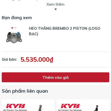
Kiểu lắp:
Gắn pat chuyển đổi theo từng dòng xe
Xem thêm
Xuất xứ:
Brembo Ý
Bạn đang xem
Ưu điểm nổi bật
HEO THẮNG BREMBO 2 PISTON (LOGO
✅
Cảm giác phanh mượt, lực thắng ổn định
BẠC)
✅
Thiết kế đẹp, logo Brembo bạc nổi bật
✅
Tương thích nhiều dòng xe phổ biến tại Việt Nam
✅
Dễ dàng nâng cấp – phù hợp cho xe độ nhẹ hoặc xe đi
phố hàng ngày
5.535.000₫
Giá bán:
Thêm vào giỏ
Sản phẩm liên quan