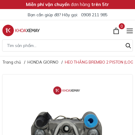
Miễn phí vận chuyển
đơn hàng
trên 5tr
Bạn cần giúp đỡ? Hãy gọi:
0908 211 985
0
Trang chủ
HONDA GIORNO
HEO THẮNG BREMBO 2 PISTON (LOG