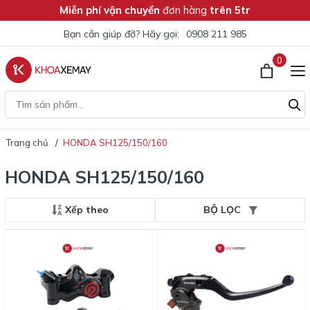
Miễn phí vận chuyển
đơn hàng
trên 5tr
Bạn cần giúp đỡ? Hãy gọi:
0908 211 985
0
Trang chủ
HONDA SH125/150/160
HONDA SH125/150/160
Xếp theo
BỘ LỌC