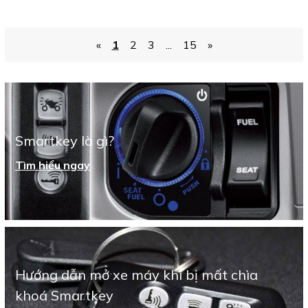
«
1
2
3
...
15
»
Smartkey là gì?
Tìm hiểu ngay
Hướng dẫn mở xe máy khi bị mất chìa
khoá Smartkey