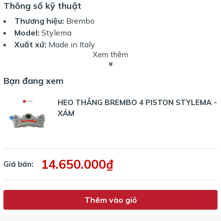
Thông số kỹ thuật
Thương hiệu:
Brembo
Model:
Stylema
Xuất xứ:
Made in Italy
Xem thêm
Loại:
Radial Monoblock
Màu sắc:
Xám Anodized
Bạn đang xem
Vật liệu:
Nhôm nguyên khối
Số piston:
4 piston
HEO THẮNG BREMBO 4 PISTON STYLEMA -
Kích thước piston:
4 x 30mm
XÁM
Khoảng cách tâm lỗ bắt ốc:
100mm
Offset:
30mm
Kích thước ốc dầu:
10mm
Bố thắng đi kèm:
Có
14.650.000₫
Mã bố thắng:
07BB37 / 107A48639
Giá bán:
Chuẩn dầu phanh:
DOT 4 / DOT 5.1
Thêm vào giỏ
Ưu điểm nổi bật
Công nghệ Brembo Stylema thế hệ mới phát triển từ