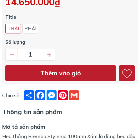
14.650.000₫
Title
TRÁI
PHẢI
Số lượng:
–
+
Thêm vào giỏ
Share
Facebook
Messenger
Pinterest
Gmail
Chia sẻ:
Thông tin sản phẩm
Mô tả sản phẩm
Heo thắng Brembo Stylema 100mm Xám là dòng heo dầu