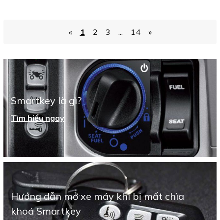
«
1
2
3
...
14
»
Smartkey là gì?
Tìm hiểu ngay
Hướng dẫn mở xe máy khi bị mất chìa
khoá Smartkey