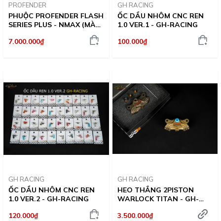
PROFENDER
GH RACING
PHUỘC PROFENDER FLASH
ỐC DẦU NHÔM CNC REN
SERIES PLUS - NMAX (MÀU
1.0 VER.1 - GH-RACING
ĐỎ)
7.000.000₫
100.000₫
GH RACING
GH RACING
ỐC DẦU NHÔM CNC REN
HEO THẮNG 2PISTON
1.0 VER.2 - GH-RACING
WARLOCK TITAN - GH-
RACING
120.000₫
3.500.000₫