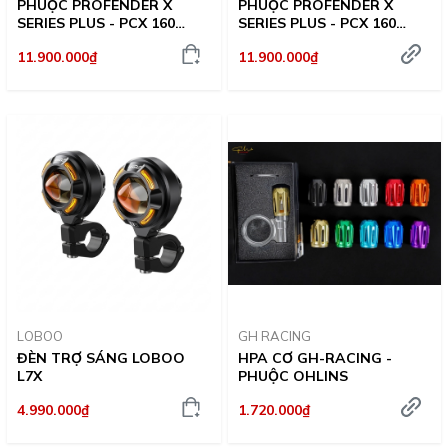
PHUỘC PROFENDER X
PHUỘC PROFENDER X
SERIES PLUS - PCX 160
SERIES PLUS - PCX 160
365MM (MÀU ĐEN)
365MM (MÀU ĐỎ)
11.900.000₫
11.900.000₫
LOBOO
GH RACING
ĐÈN TRỢ SÁNG LOBOO
HPA CƠ GH-RACING -
L7X
PHUỘC OHLINS
4.990.000₫
1.720.000₫