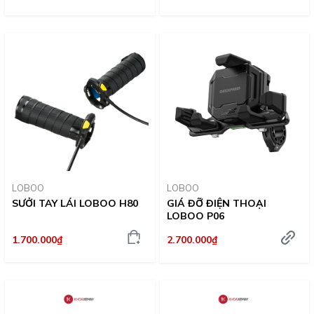
LOBOO
LOBOO
SƯỞI TAY LÁI LOBOO H80
GIÁ ĐỠ ĐIỆN THOẠI
LOBOO P06
1.700.000₫
2.700.000₫