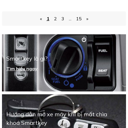
«
1
2
3
...
15
»
Smartkey là gì?
Tìm hiểu ngay
Hướng dẫn mở xe máy khi bị mất chìa
khoá Smartkey