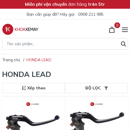
Miễn phí vận chuyển
đơn hàng
trên 5tr
Bạn cần giúp đỡ? Hãy gọi:
0908 211 985
0
Trang chủ
HONDA LEAD
HONDA LEAD
Xếp theo
BỘ LỌC