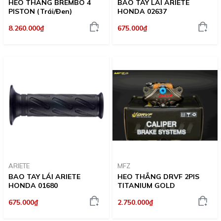
HEO THẮNG BREMBO 4
BAO TAY LÁI ARIETE
PISTON (Trái/Đen)
HONDA 02637
8.260.000₫
675.000₫
ARIETE
MFZ
BAO TAY LÁI ARIETE
HEO THẮNG DRVF 2PIS
HONDA 01680
TITANIUM GOLD
675.000₫
2.750.000₫