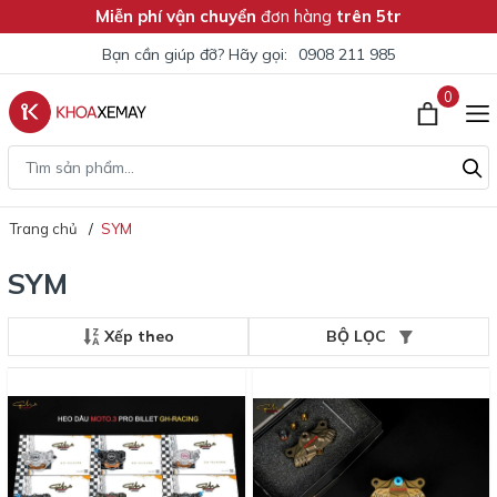
Miễn phí vận chuyển
đơn hàng
trên 5tr
Bạn cần giúp đỡ? Hãy gọi:
0908 211 985
0
Trang chủ
SYM
SYM
Xếp theo
BỘ LỌC