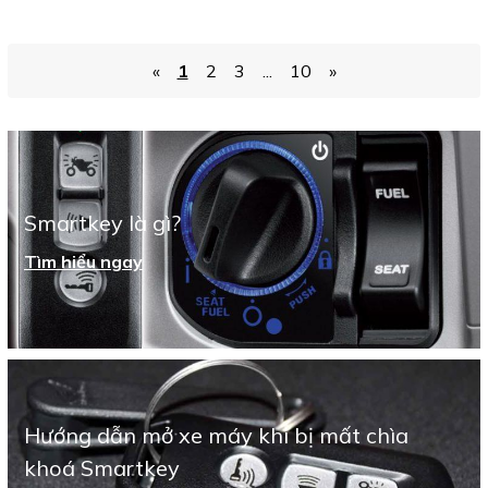
«
1
2
3
...
10
»
Smartkey là gì?
Tìm hiểu ngay
Hướng dẫn mở xe máy khi bị mất chìa
khoá Smartkey