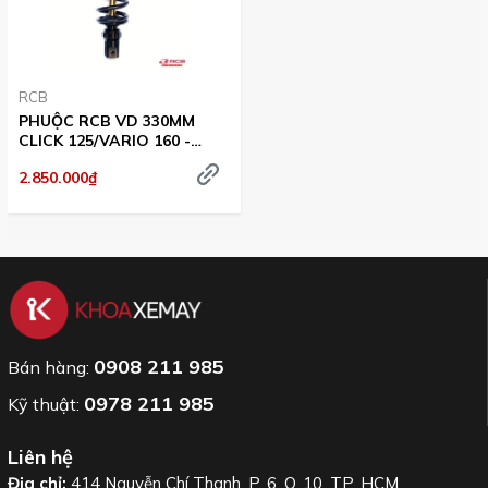
RCB
PHUỘC RCB VD 330MM
CLICK 125/VARIO 160 -
BLACK/GOLD
2.850.000₫
0908 211 985
Bán hàng:
0978 211 985
Kỹ thuật:
Liên hệ
Địa chỉ:
414 Nguyễn Chí Thanh, P. 6, Q. 10, TP. HCM