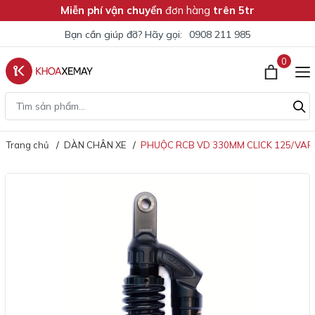
Miễn phí vận chuyển
đơn hàng
trên 5tr
Bạn cần giúp đỡ? Hãy gọi:
0908 211 985
0
Trang chủ
DÀN CHÂN XE
PHUỘC RCB VD 330MM CLICK 125/VARI