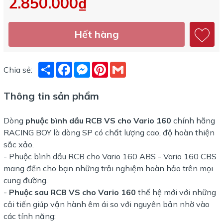
2.850.000₫
Hết hàng
Share
Facebook
Messenger
Pinterest
Gmail
Chia sẻ:
Thông tin sản phẩm
Dòng
phuộc bình dầu RCB VS cho Vario 160
chính hãng
RACING BOY là dòng SP có chất lượng cao, độ hoàn thiện
sắc xảo.
- Phuộc bình dầu RCB cho Vario 160 ABS - Vario 160 CBS
mang đến cho bạn những trải nghiệm hoàn hảo trên mọi
cung đường.
-
Phuộc sau RCB VS cho Vario 160
thế hệ mới với những
cải tiến giúp vận hành êm ái so với nguyên bản nhờ vào
các tính năng: