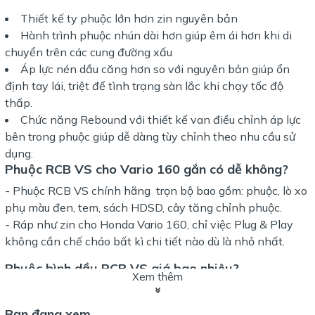
Thiết kế ty phuộc lớn hơn zin nguyên bản
Hành trình phuộc nhún dài hơn giúp êm ái hơn khi di
chuyển trên các cung đường xấu
Áp lực nén dầu căng hơn so với nguyên bản giúp ổn
định tay lái, triệt để tình trạng sàn lắc khi chạy tốc độ
thấp.
Chức năng Rebound với thiết kế van điều chỉnh áp lực
bên trong phuộc giúp dễ dàng tùy chỉnh theo nhu cầu sử
dụng.
Phuộc RCB VS cho Vario 160 gắn có dễ không?
- Phuộc RCB VS chính hãng trọn bộ bao gồm: phuộc, lò xo
phụ màu đen, tem, sách HDSD, cây tăng chỉnh phuộc.
- Ráp như zin cho Honda Vario 160, chỉ việc Plug & Play
không cần chế cháo bất kì chi tiết nào dù là nhỏ nhất.
Phuộc bình dầu RCB VS giá bao nhiêu?
Xem thêm
-
Phuộc sau RCB VS
có giá bán niêm yết rõ ràng, bảo
hành 12 tháng chính hãng.
Bạn đang xem