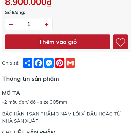
8.900.000₫
Số lượng:
–
+
Thêm vào giỏ
Share
Facebook
Messenger
Pinterest
Gmail
Chia sẻ:
Thông tin sản phẩm
MÔ TẢ
-2 màu đen/ đỏ - size 305mm
BẢO HÀNH SẢN PHẨM 3 NĂM LỖI XÌ DẦU HOẶC TỪ
NHÀ SẢN XUẤT
CHI TIẾT SẢN PHẨM