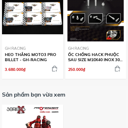
GH RACING
GH RACING
HEO THẮNG MOTO3 PRO
ỐC CHỐNG HACK PHUỘC
BILLET - GH-RACING
SAU SIZE M10X40 INOX 304
CNC GH-RACING
3.680.000₫
250.000₫
Sản phẩm bạn vừa xem