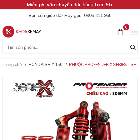
Miễn phí vận chuyển
đơn hàng
trên 5tr
Bạn cần giúp đỡ? Hãy gọi:
0908 211 985
0
Trang chủ
HONDA SH Ý 150
PHUỘC PROFENDER X SERIES - SH Ý