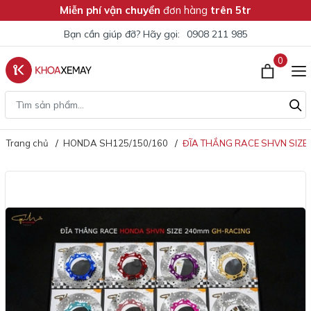
Miễn phí vận chuyển
đơn hàng
trên 5tr
Bạn cần giúp đỡ? Hãy gọi:
0908 211 985
0
Trang chủ
HONDA SH125/150/160
ĐĨA THẮNG RACE SHVN SIZE