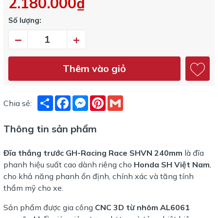
2.180.000₫
Số lượng:
–
+
Thêm vào giỏ
Share
Facebook
Messenger
Pinterest
Gmail
Chia sẻ:
Thông tin sản phẩm
Đĩa thắng trước GH-Racing Race SHVN 240mm
là đĩa
phanh hiệu suất cao dành riêng cho
Honda SH Việt Nam
,
cho khả năng phanh ổn định, chính xác và tăng tính
thẩm mỹ cho xe.
Sản phẩm được gia công
CNC 3D từ nhôm AL6061