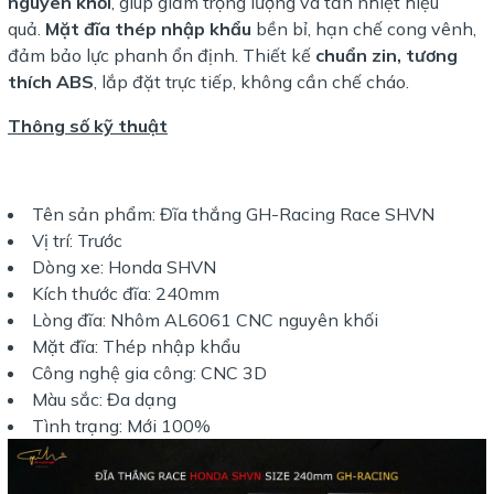
nguyên khối
, giúp giảm trọng lượng và tản nhiệt hiệu
quả.
Mặt đĩa thép nhập khẩu
bền bỉ, hạn chế cong vênh,
đảm bảo lực phanh ổn định. Thiết kế
chuẩn zin, tương
thích ABS
, lắp đặt trực tiếp, không cần chế cháo.
Thông số kỹ thuật
Tên sản phẩm: Đĩa thắng GH-Racing Race SHVN
Vị trí: Trước
Dòng xe: Honda SHVN
Kích thước đĩa: 240mm
Lòng đĩa: Nhôm AL6061 CNC nguyên khối
Mặt đĩa: Thép nhập khẩu
Công nghệ gia công: CNC 3D
Màu sắc: Đa dạng
Tình trạng: Mới 100%