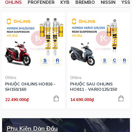
OHLINS
PROFENDER
KYB
BREMBO
NISSIN
YSS
Ohlins
Ohlins
PHUỘC OHLINS HO816 -
PHUỘC SAU OHLINS
SH150/160
HO811 - VARIO125/150
22.490.000₫
14.690.000₫
Phụ Kiện Dàn Đầu