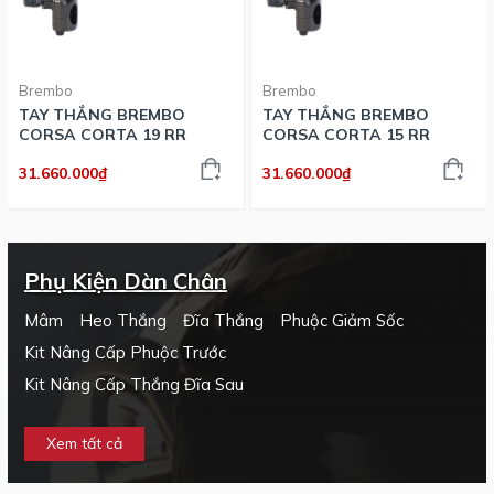
Brembo
Brembo
TAY THẮNG BREMBO
TAY THẮNG BREMBO
CORSA CORTA 19 RR
CORSA CORTA 15 RR
31.660.000₫
31.660.000₫
Phụ Kiện Dàn Chân
Mâm
Heo Thắng
Đĩa Thắng
Phuộc Giảm Sốc
Kit Nâng Cấp Phuộc Trước
Kit Nâng Cấp Thắng Đĩa Sau
Xem tất cả