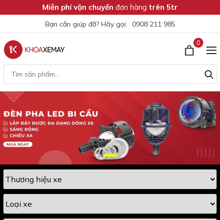
Miễn phí vận chuyển
đơn hàng
trên 5tr
Bạn cần giúp đỡ? Hãy gọi:
0908 211 985
0