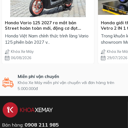
Honda Vario 125 2027 ra mắt bản
Honda giới t
Street hoàn toàn mới, động cơ đạt
Vetro 2 IN 1 
chuẩn EURO 4, giá từ 42,69 triệu đồng
mỗi phối mà
Honda Việt Nam chính thức trình làng Vario
Trong khuôn k
125 phiên bản 2027 v...
showroom Mot
Khóa Xe Máy
Khóa Xe Má
06/08/2026
29/07/2026
Miễn phí vận chuyển
Khóa Xe Máy miễn phí vận chuyển với đơn hàng trên
5.000.000đ
0908 211 985
Bán hàng: