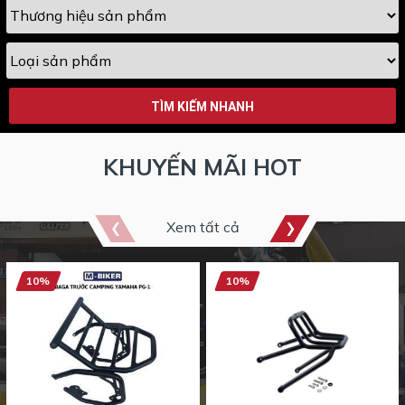
TÌM KIẾM NHANH
KHUYẾN MÃI HOT
Xem tất cả
10%
10%