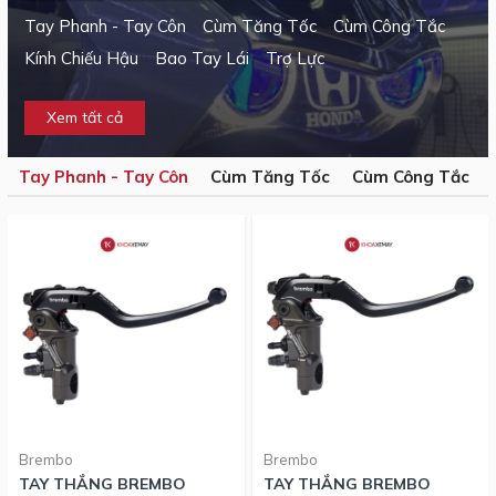
Tay Phanh - Tay Côn
Cùm Tăng Tốc
Cùm Công Tắc
Kính Chiếu Hậu
Bao Tay Lái
Trợ Lực
Xem tất cả
Tay Phanh - Tay Côn
Cùm Tăng Tốc
Cùm Công Tắc
Brembo
Brembo
TAY THẮNG BREMBO
TAY THẮNG BREMBO