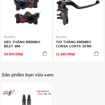
Profender Flash Series Plus Honda SH 125/160 là lựa chọn
phù hợp cho người dùng muốn nâng cấp hệ thống giảm
xóc sau, cải thiện độ êm ái, tăng độ ổn định và mang lại
trải nghiệm lái xe tốt hơn trong quá trình sử dụng hằng
ngày.
Brembo
Brembo
HEO THẮNG BREMBO
TAY THẮNG BREMBO
BILET 484
CORSA CORTA 19 RR
59.550.000₫
31.660.000₫
Sản phẩm bạn vừa xem