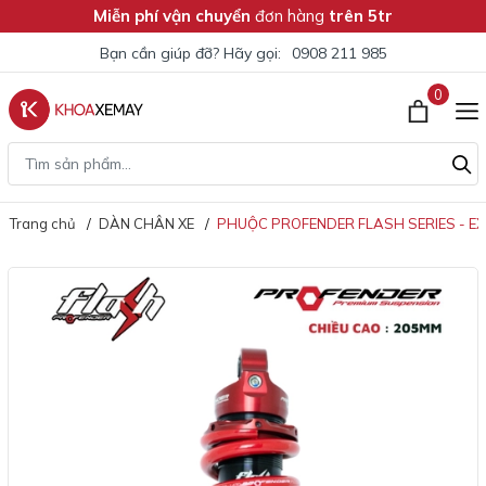
Miễn phí vận chuyển
đơn hàng
trên 5tr
Bạn cần giúp đỡ? Hãy gọi:
0908 211 985
0
Trang chủ
DÀN CHÂN XE
PHUỘC PROFENDER FLASH SERIES - EXCI