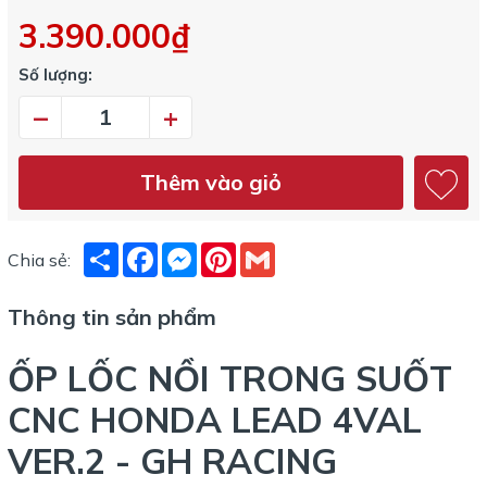
3.390.000₫
Số lượng:
–
+
Thêm vào giỏ
Share
Facebook
Messenger
Pinterest
Gmail
Chia sẻ:
Thông tin sản phẩm
ỐP LỐC NỒI TRONG SUỐT
CNC HONDA LEAD 4VAL
VER.2 - GH RACING