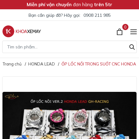
Miễn phí vận chuyển
đơn hàng
trên 5tr
Bạn cần giúp đỡ? Hãy gọi:
0908 211 985
0
Trang chủ
HONDA LEAD
ỐP LỐC NỒI TRONG SUỐT CNC HONDA L