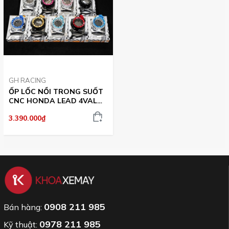
GH RACING
ỐP LỐC NỒI TRONG SUỐT
CNC HONDA LEAD 4VAL
VER.2 - GH RACING
3.390.000₫
0908 211 985
Bán hàng:
0978 211 985
Kỹ thuật: