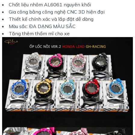
Chất liệu nhôm AL6061 nguyên khối
Gia công bằng công nghệ CNC 3D hiện đại
Thiết kế chính xác và lắp đặt dễ dàng
Màu sắc: ĐA DẠNG MÀU SẮC
Tăng thêm thẩm mĩ cho xe