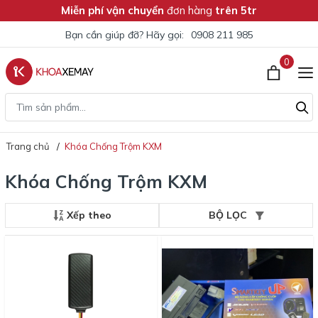
Miễn phí vận chuyển
đơn hàng
trên 5tr
Bạn cần giúp đỡ? Hãy gọi:
0908 211 985
0
Trang chủ
Khóa Chống Trộm KXM
Khóa Chống Trộm KXM
Xếp theo
BỘ LỌC