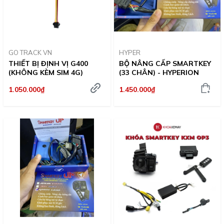
GO TRACK VN
HYPER
THIẾT BỊ ĐỊNH VỊ G400
BỘ NÂNG CẤP SMARTKEY
(KHÔNG KÈM SIM 4G)
(33 CHÂN) - HYPERION
1.050.000₫
1.450.000₫