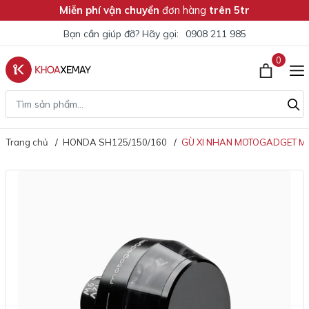
Miễn phí vận chuyển
đơn hàng
trên 5tr
Bạn cần giúp đỡ? Hãy gọi:
0908 211 985
0
Trang chủ
HONDA SH125/150/160
GÙ XI NHAN MOTOGADGET MO