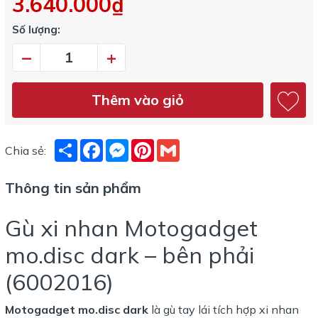
3.640.000₫
Số lượng:
–
+
Thêm vào giỏ
Share
Facebook
Messenger
Pinterest
Gmail
Chia sẻ:
Thông tin sản phẩm
Gù xi nhan Motogadget
mo.disc dark – bên phải
(6002016)
Motogadget mo.disc dark
là gù tay lái tích hợp xi nhan