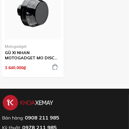
Motogadget
GÙ XI NHAN
MOTOGADGET MO DISC
DARK 6002016 (PHẢI)
3.640.000₫
0908 211 985
Bán hàng:
0978 211 985
Kỹ thuật: