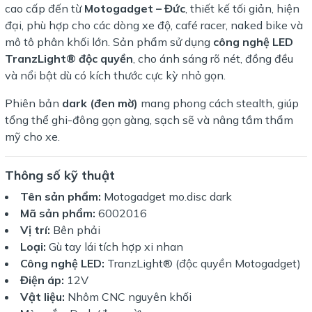
cao cấp đến từ
Motogadget – Đức
, thiết kế tối giản, hiện
đại, phù hợp cho các dòng xe độ, café racer, naked bike và
mô tô phân khối lớn. Sản phẩm sử dụng
công nghệ LED
TranzLight® độc quyền
, cho ánh sáng rõ nét, đồng đều
và nổi bật dù có kích thước cực kỳ nhỏ gọn.
Phiên bản
dark (đen mờ)
mang phong cách stealth, giúp
tổng thể ghi-đông gọn gàng, sạch sẽ và nâng tầm thẩm
mỹ cho xe.
Thông số kỹ thuật
Tên sản phẩm:
Motogadget mo.disc dark
Mã sản phẩm:
6002016
Vị trí:
Bên phải
Loại:
Gù tay lái tích hợp xi nhan
Công nghệ LED:
TranzLight® (độc quyền Motogadget)
Điện áp:
12V
Vật liệu:
Nhôm CNC nguyên khối