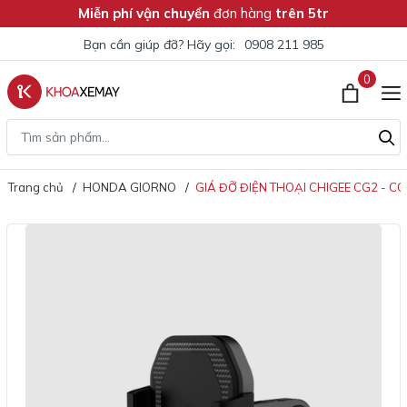
Miễn phí vận chuyển
đơn hàng
trên 5tr
Bạn cần giúp đỡ? Hãy gọi:
0908 211 985
0
Trang chủ
HONDA GIORNO
GIÁ ĐỠ ĐIỆN THOẠI CHIGEE CG2 - C