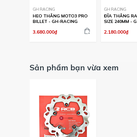
GH RACING
GH RACING
HEO THẮNG MOTO3 PRO
ĐĨA THẮNG R
BILLET - GH-RACING
SIZE 240MM - 
3.680.000₫
2.180.000₫
Sản phẩm bạn vừa xem