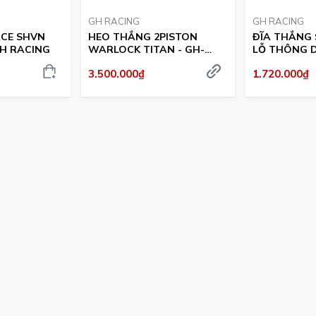
GH RACING
GH RACING
ACE SHVN
HEO THẮNG 2PISTON
ĐĨA THẮNG S
GH RACING
WARLOCK TITAN - GH-
LỖ THÔNG D
RACING
RACING
3.500.000₫
1.720.000₫