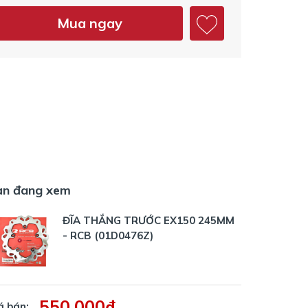
Mua ngay
ạn đang xem
ĐĨA THẮNG TRƯỚC EX150 245MM
- RCB (01D0476Z)
550.000₫
á bán: