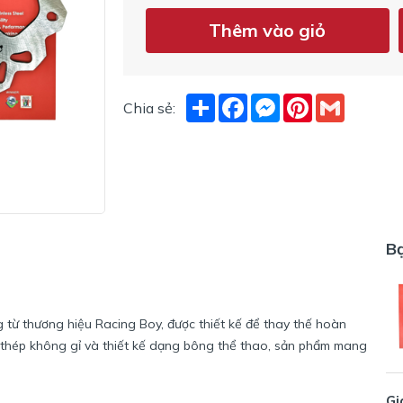
Thêm vào giỏ
Share
Facebook
Messenger
Pinterest
Gmail
Chia sẻ:
B
 từ thương hiệu Racing Boy, được thiết kế để thay thế hoàn
u thép không gỉ và thiết kế dạng bông thể thao, sản phẩm mang
Gi