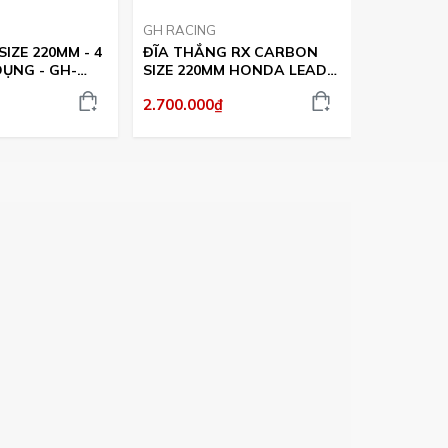
GH RACING
GH RACIN
IZE 220MM - 4
ĐĨA THẮNG RX CARBON
ĐĨA THẮ
ỤNG - GH-
SIZE 220MM HONDA LEAD
SIZE 190
ABS - GH-RACING
ABS - GH
2.700.000₫
2.700.000