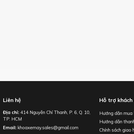
Liên hệ
Hỗ trợ khách
Địa chỉ:
414 Nguyễn Chí Thanh, P. 6, Q. 10,
Hướng dẫn mua 
TP. HCM
Hướng dẫn than
Email:
khoaxemay.sales@gmail.com
Chính sách giao 