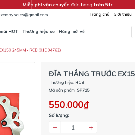
Miễn phí vận chuyển
đơn hàng
trên 5tr
Trang chủ
Giới thiệu
xemay.sales@gmail.com
 mãi HOT
Thương hiệu xe
Hàng mới về
EX150 245MM - RCB (01D0476Z)
ĐĨA THẮNG TRƯỚC EX150
Thương hiệu:
RCB
Mã sản phẩm:
SP715
550.000₫
Số lượng:
–
+