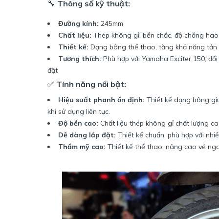
🔧
Thông số kỹ thuật:
Đường kính:
245mm
Chất liệu:
Thép không gỉ, bền chắc, độ chống ha
Thiết kế:
Dạng bông thể thao, tăng khả năng tản 
Tương thích:
Phù hợp với Yamaha Exciter 150; đối
đặt
✅
Tính năng nổi bật:
Hiệu suất phanh ổn định:
Thiết kế dạng bông giú
khi sử dụng liên tục.
Độ bền cao:
Chất liệu thép không gỉ chất lượng ca
Dễ dàng lắp đặt:
Thiết kế chuẩn, phù hợp với nhiề
Thẩm mỹ cao:
Thiết kế thể thao, nâng cao vẻ ngo