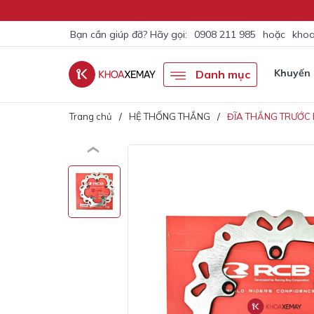
Bạn cần giúp đỡ? Hãy gọi:
0908 211 985
hoặc
khoa
Khuyến
Danh mục
Trang chủ
HỆ THỐNG THẮNG
ĐĨA THẮNG TRƯỚC 