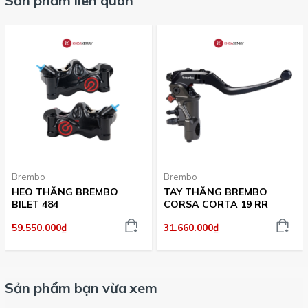
Sản phẩm liên quan
Hiệu suất cao trong thân hình nhỏ gọn
– chiếu sáng
mạnh nhưng không chiếm nhiều không gian.
Dễ dàng lắp đặt & tối ưu dây điện
– nhờ Driver Inside,
giảm rối dây và dễ quản lý hệ thống điện.
Chống chịu thời tiết cực tốt
– chuẩn IP68 giúp đèn bền
bỉ trong mọi hành trình.
Ổn định điện & giảm nhiệt hiệu quả
– vỏ nhôm + thiết
kế tản nhiệt thông minh giúp duy trì tuổi thọ.
Tùy chỉnh ánh sáng linh hoạt
– hai nhiệt màu cos &
pha giúp bạn điều chỉnh phù hợp với điều kiện thời tiết và
cung đường.
Brembo
Brembo
HEO THẮNG BREMBO
TAY THẮNG BREMBO
BILET 484
CORSA CORTA 19 RR
59.550.000₫
31.660.000₫
Sản phẩm bạn vừa xem