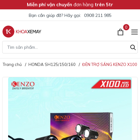
Miễn phí vận chuyển
đơn hàng
trên 5tr
Bạn cần giúp đỡ? Hãy gọi:
0908 211 985
0
Trang chủ
HONDA SH125/150/160
ĐÈN TRỢ SÁNG KENZO X100