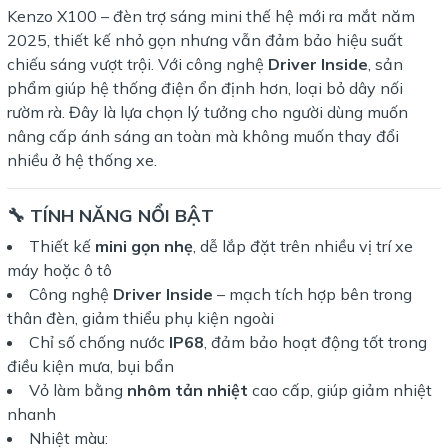
Kenzo X100 – đèn trợ sáng mini thế hệ mới ra mắt năm
2025, thiết kế nhỏ gọn nhưng vẫn đảm bảo hiệu suất
chiếu sáng vượt trội. Với công nghệ
Driver Inside
, sản
phẩm giúp hệ thống điện ổn định hơn, loại bỏ dây nối
rườm rà. Đây là lựa chọn lý tưởng cho người dùng muốn
nâng cấp ánh sáng an toàn mà không muốn thay đổi
nhiều ở hệ thống xe.
🔧 TÍNH NĂNG NỔI BẬT
Thiết kế
mini gọn nhẹ
, dễ lắp đặt trên nhiều vị trí xe
máy hoặc ô tô
Công nghệ
Driver Inside
– mạch tích hợp bên trong
thân đèn, giảm thiểu phụ kiện ngoài
Chỉ số chống nước
IP68
, đảm bảo hoạt động tốt trong
điều kiện mưa, bụi bẩn
Vỏ làm bằng
nhôm tản nhiệt
cao cấp, giúp giảm nhiệt
nhanh
Nhiệt màu: