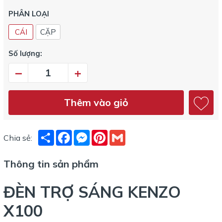
PHÂN LOẠI
CÁI
CẶP
Số lượng:
–
+
Thêm vào giỏ
Share
Facebook
Messenger
Pinterest
Gmail
Chia sẻ:
Thông tin sản phẩm
ĐÈN TRỢ SÁNG KENZO
X100