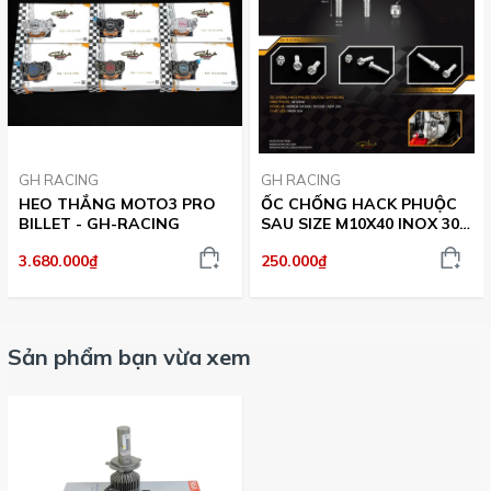
GH RACING
GH RACING
HEO THẮNG MOTO3 PRO
ỐC CHỐNG HACK PHUỘC
BILLET - GH-RACING
SAU SIZE M10X40 INOX 304
CNC GH-RACING
3.680.000₫
250.000₫
Sản phẩm bạn vừa xem