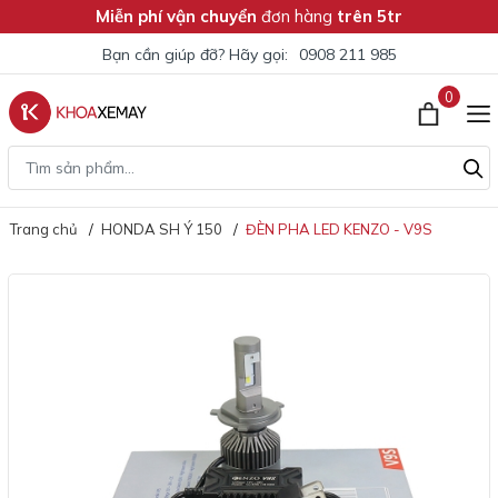
Miễn phí vận chuyển
đơn hàng
trên 5tr
Bạn cần giúp đỡ? Hãy gọi:
0908 211 985
0
Trang chủ
HONDA SH Ý 150
ĐÈN PHA LED KENZO - V9S