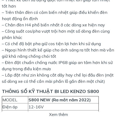
tốt hơn
– Trên thân đèn có cảm biến nhiệt giúp điều khiển đèn
hoạt động ổn định
– Chân đèn H4 phổ biến nhất ở các dòng xe hiện nay
– Công suất cos/pha vượt trội hơn một số dòng đèn cùng
phân khúc
– Có chế độ bật pha giữ cos tiện lợi hơn khi sử dụng
– Ngoại hình thiết kế giúp cho ánh sáng ra tốt hơn mà vẫn
giữ khả năng chống chói tốt
– Đèn đặt chuẩn chống nước IP68 giúp an tâm hơn khi sử
dụng trong điều kiện mưa
– Lắp đặt như zin không cắt dây hay chế lại đầu đèn (một
số dòng xe có thể cần mài phần lỗ gắn đèn một chút)
THÔNG SỐ KỸ THUẬT BI LED KENZO S800
MODEL
S800 NEW (Ra mắt năm 2022)
Điện áp
12-16V
Công suất:
65W(Cos) 75W (Pha)
Xem thêm