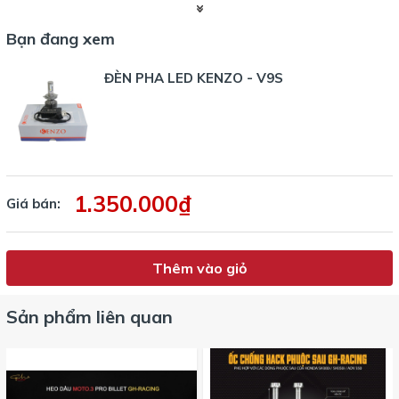
Thời gian
30.000 giờ
chiếu sáng
Bạn đang xem
Nhiệt màu
5800K
ĐÈN PHA LED KENZO - V9S
Tản nhiệt
Quạt Heatsink tích hợp
Bảo hành
3 năm (Ô tô) | 2 năm (Mô tô)
1.350.000₫
Giá bán:
Thêm vào giỏ
Sản phẩm liên quan