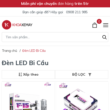
Miễn phí vận chuyển
đơn hàng
trên 5tr
Bạn cần giúp đỡ? Hãy gọi:
0908 211 985
0
Trang chủ
Đèn LED Bi Cầu
Đèn LED Bi Cầu
Xếp theo
BỘ LỌC