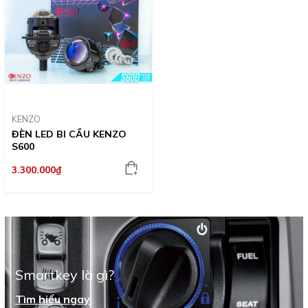
KENZO
ĐÈN LED BI CẦU KENZO
S600
3.300.000₫
Smartkey là gì?
Tìm hiểu ngay