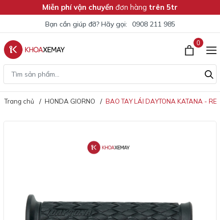
Miễn phí vận chuyển
đơn hàng
trên 5tr
Bạn cần giúp đỡ? Hãy gọi:
0908 211 985
0
Trang chủ
HONDA GIORNO
BAO TAY LÁI DAYTONA KATANA - RE