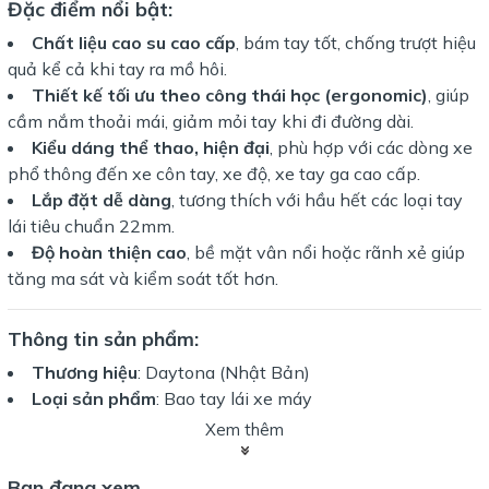
Đặc điểm nổi bật:
Chất liệu cao su cao cấp
, bám tay tốt, chống trượt hiệu
quả kể cả khi tay ra mồ hôi.
Thiết kế tối ưu theo công thái học (ergonomic)
, giúp
cầm nắm thoải mái, giảm mỏi tay khi đi đường dài.
Kiểu dáng thể thao, hiện đại
, phù hợp với các dòng xe
phổ thông đến xe côn tay, xe độ, xe tay ga cao cấp.
Lắp đặt dễ dàng
, tương thích với hầu hết các loại tay
lái tiêu chuẩn 22mm.
Độ hoàn thiện cao
, bề mặt vân nổi hoặc rãnh xẻ giúp
tăng ma sát và kiểm soát tốt hơn.
Thông tin sản phẩm:
Thương hiệu
: Daytona (Nhật Bản)
Loại sản phẩm
: Bao tay lái xe máy
Chất liệu
: Cao su tổng hợp cao cấp
Xem thêm
Chiều dài
: Khoảng 120–130mm
Đường kính trong
: Phù hợp tay lái tiêu chuẩn 22mm
Bạn đang xem