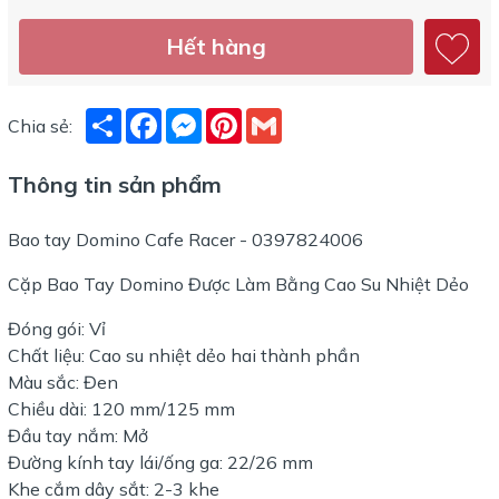
Hết hàng
Share
Facebook
Messenger
Pinterest
Gmail
Chia sẻ:
Thông tin sản phẩm
Bao tay Domino Cafe Racer - 0397824006
Cặp Bao Tay Domino Được Làm Bằng Cao Su Nhiệt Dẻo
Đóng gói: Vỉ
Chất liệu: Cao su nhiệt dẻo hai thành phần
Màu sắc: Đen
Chiều dài: 120 mm/125 mm
Đầu tay nắm: Mở
Đường kính tay lái/ống ga: 22/26 mm
Khe cắm dây sắt: 2-3 khe