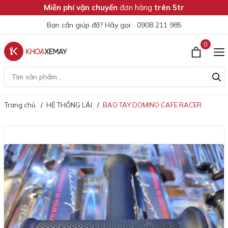
Miễn phí vận chuyển
đơn hàng
trên 5tr
Bạn cần giúp đỡ? Hãy gọi:
0908 211 985
0
Trang chủ
HỆ THỐNG LÁI
BAO TAY DOMINO CAFE RACER