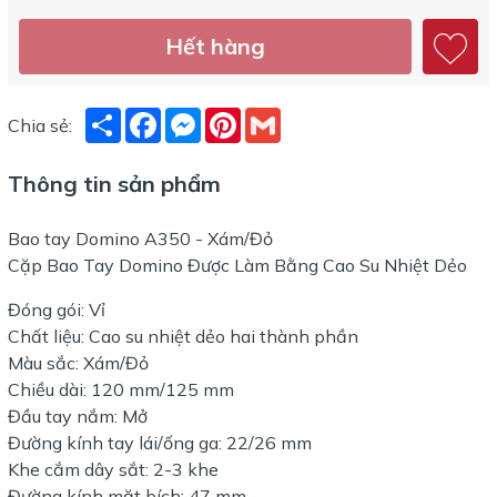
Hết hàng
Share
Facebook
Messenger
Pinterest
Gmail
Chia sẻ:
Thông tin sản phẩm
Bao tay Domino A350 - Xám/Đỏ
Cặp Bao Tay Domino Được Làm Bằng Cao Su Nhiệt Dẻo
Đóng gói: Vỉ
Chất liệu: Cao su nhiệt dẻo hai thành phần
Màu sắc: Xám/Đỏ
Chiều dài: 120 mm/125 mm
Đầu tay nắm: Mở
Đường kính tay lái/ống ga: 22/26 mm
Khe cắm dây sắt: 2-3 khe
Đường kính mặt bích: 47 mm