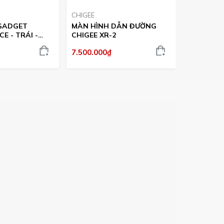
CHIGEE
LOBOO
GADGET
MÀN HÌNH DẪN ĐƯỜNG
SẠC NHAN
E - TRÁI -
CHIGEE XR-2
LOBOO C
7.500.000₫
1.900.000