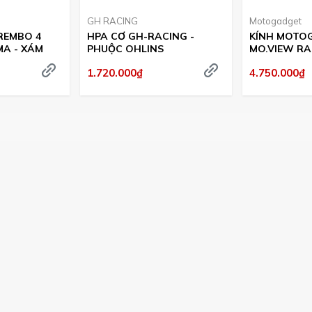
GH RACING
Motogadget
REMBO 4
HPA CƠ GH-RACING -
KÍNH MOTO
MA - XÁM
PHUỘC OHLINS
MO.VIEW RAC
7002040
1.720.000₫
4.750.000₫