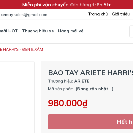
Miễn phí vận chuyển
đơn hàng
trên 5tr
Trang chủ
Giới thiệu
xemay.sales@gmail.com
 mãi HOT
Thương hiệu xe
Hàng mới về
E HARRI'S - ĐEN & XÁM
BAO TAY ARIETE HARRI'
Thương hiệu:
ARIETE
Mã sản phẩm:
(Đang cập nhật...)
980.000₫
Hết 