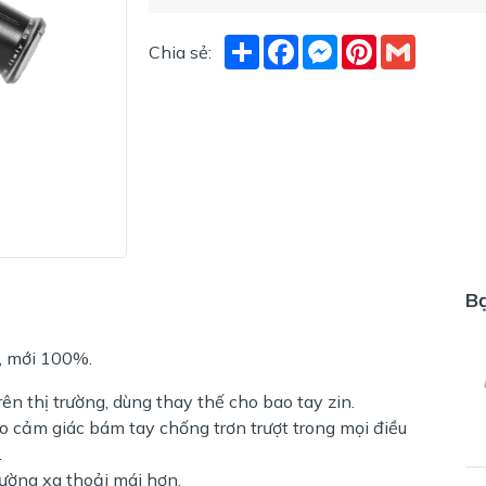
Share
Facebook
Messenger
Pinterest
Gmail
Chia sẻ:
B
y, mới 100%.
n thị trường, dùng thay thế cho bao tay zin.
ạo cảm giác bám tay chống trơn trượt trong mọi điều
.
đường xa thoải mái hơn.