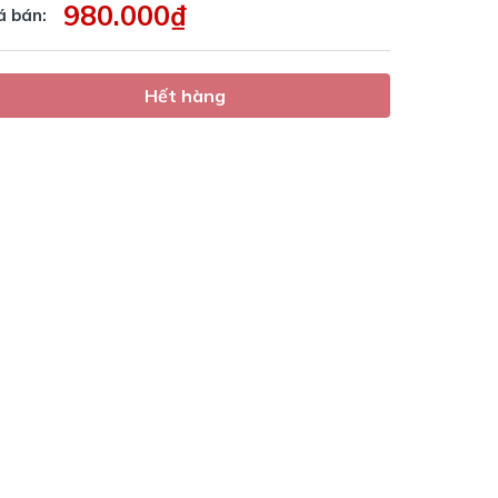
980.000₫
á bán:
Hết hàng