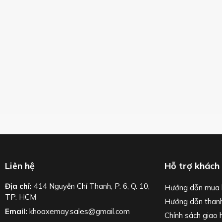
Liên hệ
Hỗ trợ khách
Địa chỉ:
414 Nguyễn Chí Thanh, P. 6, Q. 10,
Hướng dẫn mua 
TP. HCM
Hướng dẫn than
Email:
khoaxemay.sales@gmail.com
Chính sách giao 