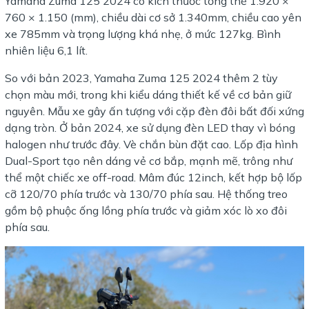
Yamaha Zuma 125 2024 có kích thước tổng thể 1.920 ×
760 × 1.150 (mm), chiều dài cơ sở 1.340mm, chiều cao yên
xe 785mm và trọng lượng khá nhẹ, ở mức 127kg. Bình
nhiên liệu 6,1 lít.
So với bản 2023, Yamaha Zuma 125 2024 thêm 2 tùy
chọn màu mới, trong khi kiểu dáng thiết kế về cơ bản giữ
nguyên. Mẫu xe gây ấn tượng với cặp đèn đôi bất đối xứng
dạng tròn. Ở bản 2024, xe sử dụng đèn LED thay vì bóng
halogen như trước đây. Vè chắn bùn đặt cao. Lốp địa hình
Dual-Sport tạo nên dáng vẻ cơ bắp, mạnh mẽ, trông như
thể một chiếc xe off-road. Mâm đúc 12inch, kết hợp bộ lốp
cỡ 120/70 phía trước và 130/70 phía sau. Hệ thống treo
gồm bộ phuộc ống lồng phía trước và giảm xóc lò xo đôi
phía sau.