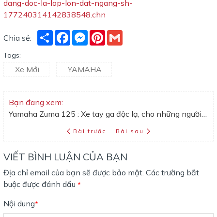
dang-doc-la-lop-lon-dat-ngang-sh-
177240314142838548.chn
Share
Facebook
Messenger
Pinterest
Gmail
Chia sẻ:
Tags:
Xe Mới
YAMAHA
Bạn đang xem:
Yamaha Zuma 125 : Xe tay ga độc lạ, cho những người thích phượt địa hình
Bài trước
Bài sau
VIẾT BÌNH LUẬN CỦA BẠN
Địa chỉ email của bạn sẽ được bảo mật. Các trường bắt
buộc được đánh dấu
*
Nội dung
*