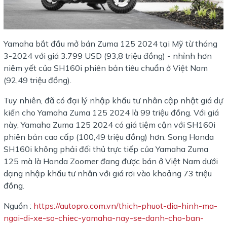
Yamaha bắt đầu mở bán Zuma 125 2024 tại Mỹ từ tháng
3-2024 với giá 3.799 USD (93,8 triệu đồng) - nhỉnh hơn
niêm yết của SH160i phiên bản tiêu chuẩn ở Việt Nam
(92,49 triệu đồng).
Tuy nhiên, đã có đại lý nhập khẩu tư nhân cập nhật giá dự
kiến cho Yamaha Zuma 125 2024 là 99 triệu đồng. Với giá
này, Yamaha Zuma 125 2024 có giá tiệm cận với SH160i
phiên bản cao cấp (100,49 triệu đồng) hơn. Song Honda
SH160i không phải đối thủ trực tiếp của Yamaha Zuma
125 mà là Honda Zoomer đang được bán ở Việt Nam dưới
dạng nhập khẩu tư nhân với giá rơi vào khoảng 73 triệu
đồng.
Nguồn :
https://autopro.com.vn/thich-phuot-dia-hinh-ma-
ngai-di-xe-so-chiec-yamaha-nay-se-danh-cho-ban-