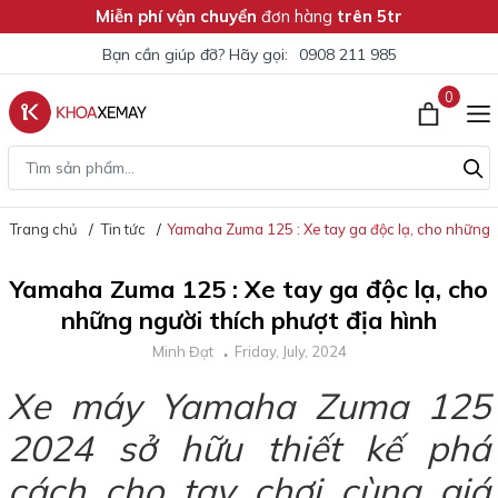
Miễn phí vận chuyển
đơn hàng
trên 5tr
Bạn cần giúp đỡ? Hãy gọi:
0908 211 985
0
Trang chủ
Tin tức
Yamaha Zuma 125 : Xe tay ga độc lạ, cho những n
Yamaha Zuma 125 : Xe tay ga độc lạ, cho
những người thích phượt địa hình
Minh Đạt
Friday, July, 2024
Xe máy Yamaha Zuma 125
2024 sở hữu thiết kế phá
cách cho tay chơi cùng giá