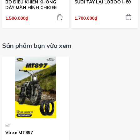
BỘ ĐIỀU KHIỂN KHÔNG
SƯỞI TAY LÁI LOBOO H80
DÂY MÀN HÌNH CHIGEE
1.700.000₫
1.500.000₫
Sản phẩm bạn vừa xem
MT
Vỏ xe MT897