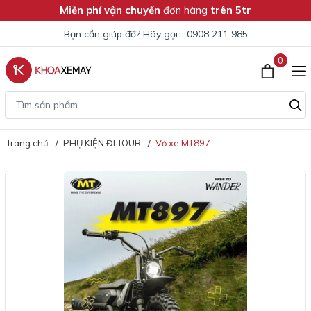
Miễn phí vận chuyển
đơn hàng
trên 5tr
Bạn cần giúp đỡ? Hãy gọi:
0908 211 985
0
Trang chủ
PHỤ KIỆN ĐI TOUR
Vỏ xe MT897