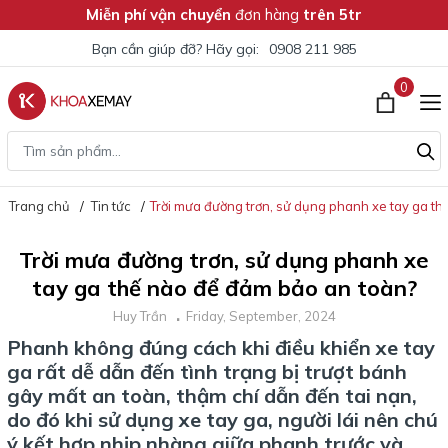
Miễn phí vận chuyển
đơn hàng
trên 5tr
Bạn cần giúp đỡ? Hãy gọi:
0908 211 985
0
Trang chủ
Tin tức
Trời mưa đường trơn, sử dụng phanh xe tay ga t
Trời mưa đường trơn, sử dụng phanh xe
tay ga thế nào để đảm bảo an toàn?
Huy Trần
Friday, September, 2024
Phanh không đúng cách khi điều khiển xe tay
ga rất dễ dẫn đến tình trạng bị trượt bánh
gây mất an toàn, thậm chí dẫn đến tai nạn,
do đó khi sử dụng xe tay ga, người lái nên chú
ý kết hợp nhịp nhàng giữa phanh trước và