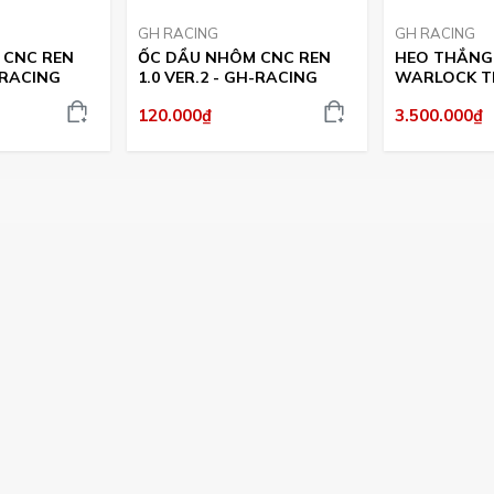
GH RACING
GH RACING
 CNC REN
ỐC DẦU NHÔM CNC REN
HEO THẮNG
H-RACING
1.0 VER.2 - GH-RACING
WARLOCK TI
RACING
120.000₫
3.500.000₫