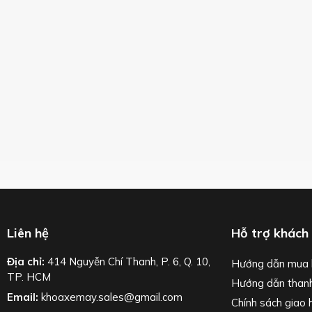
Liên hệ
Hỗ trợ khách
Địa chỉ:
414 Nguyễn Chí Thanh, P. 6, Q. 10,
Hướng dẫn mua 
TP. HCM
Hướng dẫn than
Email:
khoaxemay.sales@gmail.com
Chính sách giao 