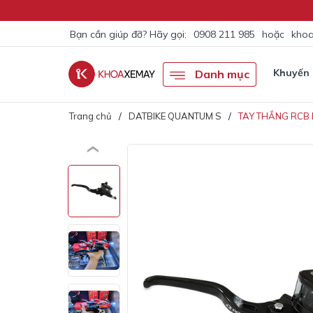
Bạn cần giúp đỡ? Hãy gọi:
0908 211 985
hoặc
khoa
Khuyến
Danh mục
Trang chủ
DATBIKE QUANTUM S
TAY THẮNG RCB E