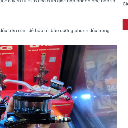
độc quyền từ RCB cho cảm giác bóp phanh nhẹ hơn so
Gi
dầu trên cùm, dễ bảo trì, bảo dưỡng phanh dầu trong