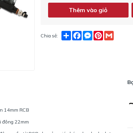
Thêm vào giỏ
Share
Facebook
Messenger
Pinterest
Gmail
Chia sẻ:
B
iền 14mm RCB
hi đông 22mm