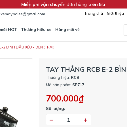
Miễn phí vận chuyển
đơn hàng
trên 5tr
Trang chủ
Giới thiệu
xemay.sales@gmail.com
 mãi HOT
Thương hiệu xe
Hàng mới về
-2 BÌNH DẦU XÉO - ĐEN (TRÁI)
TAY THẮNG RCB E-2 BÌN
Thương hiệu:
RCB
Mã sản phẩm:
SP717
700.000₫
Số lượng:
–
+