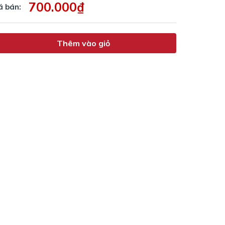
700.000₫
á bán:
Thêm vào giỏ