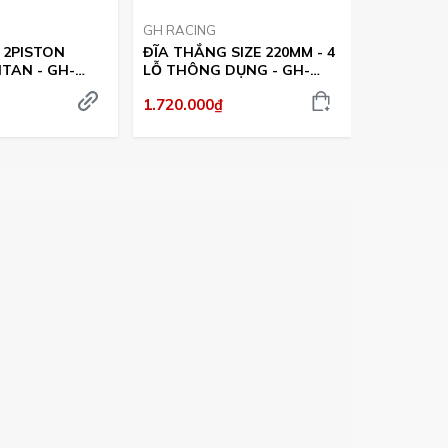
GH RACING
LOBOO
 2PISTON
ĐĨA THẮNG SIZE 220MM - 4
SƯỞI TAY
TAN - GH-
LỖ THÔNG DỤNG - GH-
RACING
1.700.000
1.720.000₫