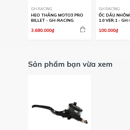
GH RACING
GH RACING
HEO THẮNG MOTO3 PRO
ỐC DẦU NHÔM
BILLET - GH-RACING
1.0 VER.1 - G
3.680.000₫
100.000₫
Sản phẩm bạn vừa xem