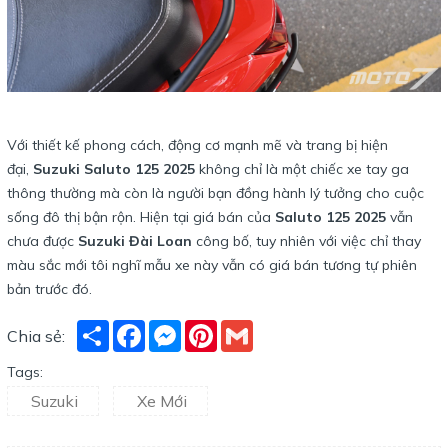
Với thiết kế phong cách, động cơ mạnh mẽ và trang bị hiện
đại,
Suzuki Saluto 125 2025
không chỉ là một chiếc xe tay ga
thông thường mà còn là người bạn đồng hành lý tưởng cho cuộc
sống đô thị bận rộn. Hiện tại giá bán của
Saluto 125 2025
vẫn
chưa được
Suzuki Đài Loan
công bố, tuy nhiên với việc chỉ thay
màu sắc mới tôi nghĩ mẫu xe này vẫn có giá bán tương tự phiên
bản trước đó.
Share
Facebook
Messenger
Pinterest
Gmail
Chia sẻ:
Tags:
Suzuki
Xe Mới