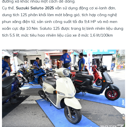
đường xá khác nhau một cách dễ dàng.
Cụ thể,
Suzuki Saluto 2025
vẫn sử dụng động cơ xi-lanh đơn,
dung tích 125 phân khối làm mát bằng gió, tích hợp công nghệ
phun xăng điện tử, sản sinh công suất tối đa 9,4 HP và mô men
xoắn cực đại 10 Nm. Saluto 125 được trang bị bình nhiên liệu dung
tích 5,5 lít, mức tiêu hao nhiên liệu của xe ở mức 1,6 lít/100km