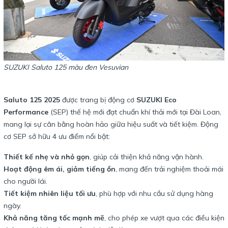
SUZUKI Saluto 125 màu đen Vesuvian
Saluto 125 2025
được trang bị động cơ
SUZUKI Eco
Performance
(SEP) thế hệ mới đạt chuẩn khí thải mới tại Đài Loan,
mang lại sự cân bằng hoàn hảo giữa hiệu suất và tiết kiệm. Động
cơ SEP sở hữu 4 ưu điểm nổi bật:
Thiết kế nhẹ và nhỏ gọn
, giúp cải thiện khả năng vận hành.
Hoạt động êm ái, giảm tiếng ồn
, mang đến trải nghiệm thoải mái
cho người lái.
Tiết kiệm nhiên liệu tối ưu
, phù hợp với nhu cầu sử dụng hàng
ngày.
Khả năng tăng tốc mạnh mẽ
, cho phép xe vượt qua các điều kiện