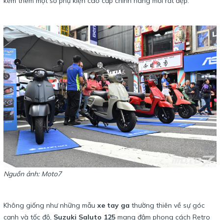
kèm thêm một số phụ kiện cao cấp chính hãng mới rất đẹp.
Nguồn ảnh: Moto7
​
Không giống như những mẫu
xe tay ga
thường thiên về sự góc
cạnh và tốc độ,
Suzuki Saluto 125
mang đậm phong cách Retro