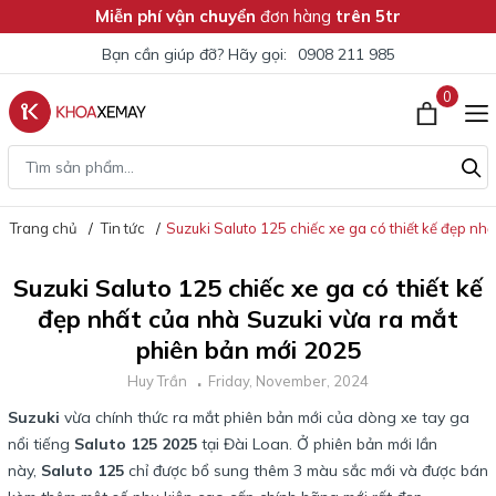
Miễn phí vận chuyển
đơn hàng
trên 5tr
Bạn cần giúp đỡ? Hãy gọi:
0908 211 985
0
Trang chủ
Tin tức
Suzuki Saluto 125 chiếc xe ga có thiết kế đẹp n
Suzuki Saluto 125 chiếc xe ga có thiết kế
đẹp nhất của nhà Suzuki vừa ra mắt
phiên bản mới 2025
Huy Trần
Friday, November, 2024
Suzuki
vừa chính thức ra mắt phiên bản mới của dòng xe tay ga
nổi tiếng
Saluto 125 2025
tại Đài Loan. Ở phiên bản mới lần
này,
Saluto 125
chỉ được bổ sung thêm 3 màu sắc mới và được bán