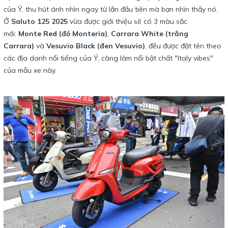
của Ý, thu hút ánh nhìn ngay từ lần đầu tiên mà bạn nhìn thấy nó.
Ở
Saluto 125 2025
vừa được giới thiệu sẽ có 3 màu sắc
mới:
Monte Red (đỏ Monteria)
,
Carrara White (trắng
Carrara)
và
Vesuvio Black (đen Vesuvio)
, đều được đặt tên theo
các địa danh nổi tiếng của Ý, càng làm nổi bật chất "Italy vibes"
của mẫu xe này.