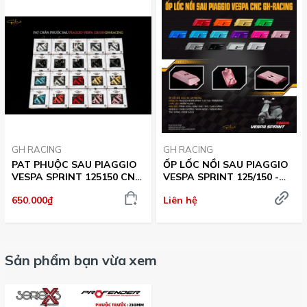
GH RACING
GH RACING
PAT PHUỘC SAU PIAGGIO
ỐP LỐC NỒI SAU PIAGGIO
VESPA SPRINT 125150 CNC
VESPA SPRINT 125/150 -
- GH-RACING
GH-RACING
650.000₫
Liên hệ
Sản phẩm bạn vừa xem