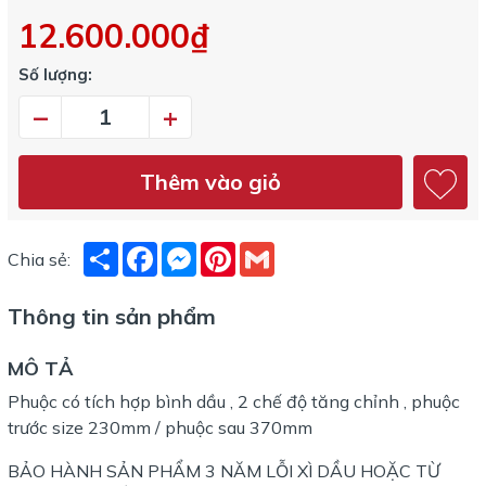
12.600.000₫
Số lượng:
–
+
Thêm vào giỏ
Share
Facebook
Messenger
Pinterest
Gmail
Chia sẻ:
Thông tin sản phẩm
MÔ TẢ
Phuộc có tích hợp bình dầu , 2 chế độ tăng chỉnh , phuộc
trước size 230mm / phuộc sau 370mm
BẢO HÀNH SẢN PHẨM 3 NĂM LỖI XÌ DẦU HOẶC TỪ