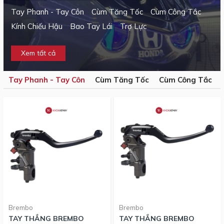
Tay Phanh - Tay Côn
Cùm Tăng Tốc
Cùm Công Tắc
Kính Chiếu Hậu
Bao Tay Lái
Trợ Lực
Xem tất cả
Tay Phanh - Tay Côn
Cùm Tăng Tốc
Cùm Công Tắc
Brembo
Brembo
TAY THẮNG BREMBO
TAY THẮNG BREMBO