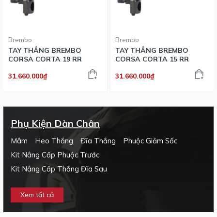
Brembo
Brembo
TAY THẮNG BREMBO
TAY THẮNG BREMBO
CORSA CORTA 19 RR
CORSA CORTA 15 RR
31.660.000₫
31.660.000₫
Phụ Kiện Dàn Chân
Mâm
Heo Thắng
Đĩa Thắng
Phuộc Giảm Sốc
Kit Nâng Cấp Phuộc Trước
Kit Nâng Cấp Thắng Đĩa Sau
Xem tất cả