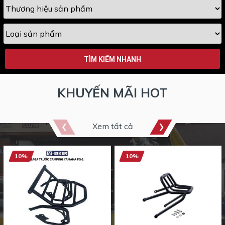
TÌM KIẾM NHANH
KHUYẾN MÃI HOT
Xem tất cả
10%
10%