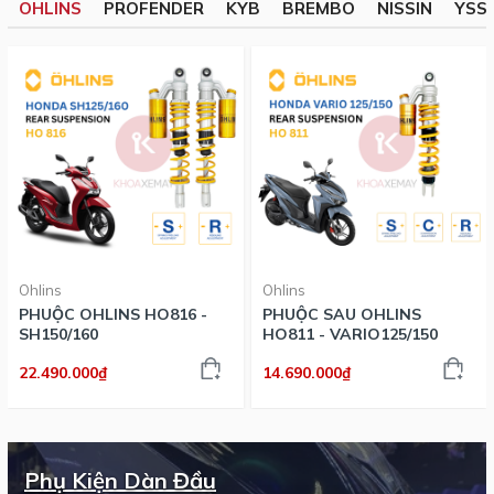
OHLINS
PROFENDER
KYB
BREMBO
NISSIN
YSS
Ohlins
Ohlins
PHUỘC OHLINS HO816 -
PHUỘC SAU OHLINS
SH150/160
HO811 - VARIO125/150
22.490.000₫
14.690.000₫
Phụ Kiện Dàn Đầu