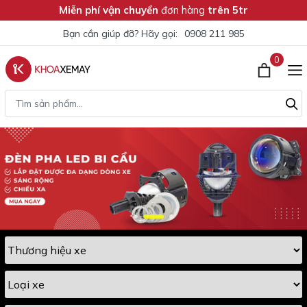
Miễn phí vận chuyển
đơn hàng
trên 5tr
Bạn cần giúp đỡ? Hãy gọi:
0908 211 985
0