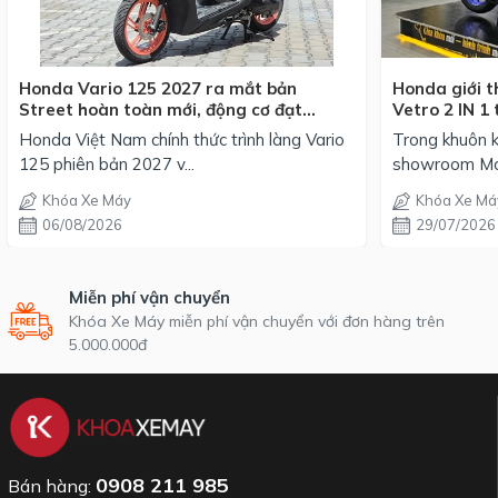
Honda Vario 125 2027 ra mắt bản
Honda giới t
Street hoàn toàn mới, động cơ đạt
Vetro 2 IN 1 
chuẩn EURO 4, giá từ 42,69 triệu đồng
mỗi phối mà
Honda Việt Nam chính thức trình làng Vario
Trong khuôn k
125 phiên bản 2027 v...
showroom Mot
Khóa Xe Máy
Khóa Xe Má
06/08/2026
29/07/2026
Miễn phí vận chuyển
Khóa Xe Máy miễn phí vận chuyển với đơn hàng trên
5.000.000đ
0908 211 985
Bán hàng: