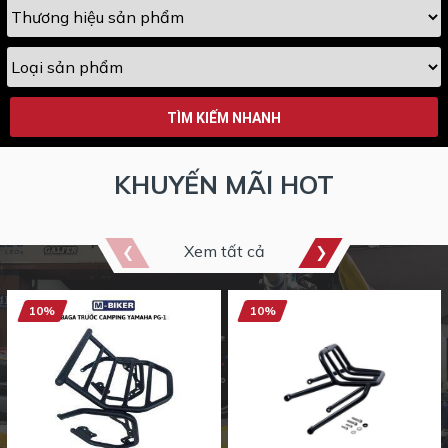
TÌM KIẾM NHANH
KHUYẾN MÃI HOT
Xem tất cả
10%
10%