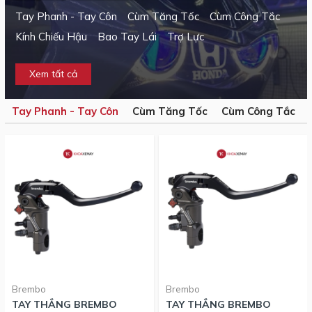
Tay Phanh - Tay Côn
Cùm Tăng Tốc
Cùm Công Tắc
Kính Chiếu Hậu
Bao Tay Lái
Trợ Lực
Xem tất cả
Tay Phanh - Tay Côn
Cùm Tăng Tốc
Cùm Công Tắc
Brembo
Brembo
TAY THẮNG BREMBO
TAY THẮNG BREMBO