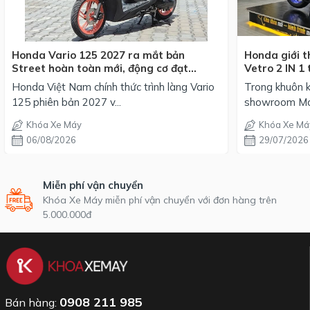
Honda Vario 125 2027 ra mắt bản
Honda giới t
Street hoàn toàn mới, động cơ đạt
Vetro 2 IN 1 
chuẩn EURO 4, giá từ 42,69 triệu đồng
mỗi phối mà
Honda Việt Nam chính thức trình làng Vario
Trong khuôn k
125 phiên bản 2027 v...
showroom Mot
Khóa Xe Máy
Khóa Xe Má
06/08/2026
29/07/2026
Miễn phí vận chuyển
Khóa Xe Máy miễn phí vận chuyển với đơn hàng trên
5.000.000đ
0908 211 985
Bán hàng: