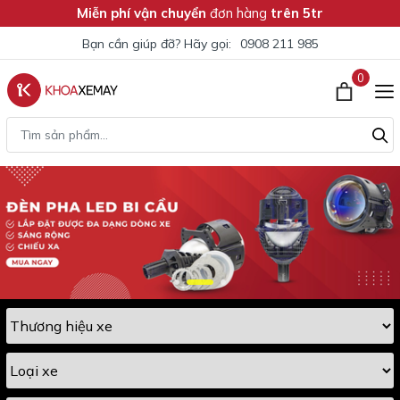
Miễn phí vận chuyển
đơn hàng
trên 5tr
Bạn cần giúp đỡ? Hãy gọi:
0908 211 985
0