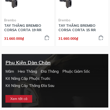
Brembo
Brembo
TAY THẮNG BREMBO
TAY THẮNG BREMBO
CORSA CORTA 19 RR
CORSA CORTA 15 RR
31.660.000₫
31.660.000₫
Phụ Kiện Dàn Chân
Mâm
Heo Thắng
Đĩa Thắng
Phuộc Giảm Sốc
Kit Nâng Cấp Phuộc Trước
Kit Nâng Cấp Thắng Đĩa Sau
Xem tất cả