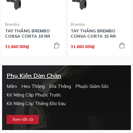
Brembo
Brembo
TAY THẮNG BREMBO
TAY THẮNG BREMBO
CORSA CORTA 19 RR
CORSA CORTA 15 RR
31.660.000₫
31.660.000₫
Phụ Kiện Dàn Chân
Mâm
Heo Thắng
Đĩa Thắng
Phuộc Giảm Sốc
Kit Nâng Cấp Phuộc Trước
Kit Nâng Cấp Thắng Đĩa Sau
Xem tất cả