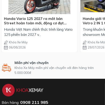
Honda Vario 125 2027 ra mắt bản
Honda giới t
Street hoàn toàn mới, động cơ đạt
Vetro 2 IN 1 
chuẩn EURO 4, giá từ 42,69 triệu đồng
mỗi phối mà
Honda Việt Nam chính thức trình làng Vario
Trong khuôn k
125 phiên bản 2027 v...
showroom Mot
Khóa Xe Máy
Khóa Xe Má
06/08/2026
29/07/2026
Miễn phí vận chuyển
Khóa Xe Máy miễn phí vận chuyển với đơn hàng trên
5.000.000đ
0908 211 985
Bán hàng: