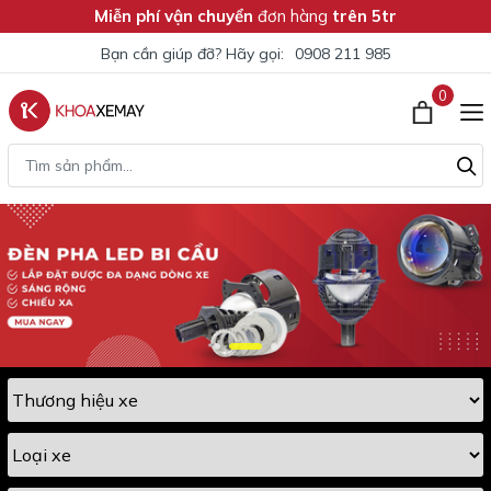
Miễn phí vận chuyển
đơn hàng
trên 5tr
Bạn cần giúp đỡ? Hãy gọi:
0908 211 985
0