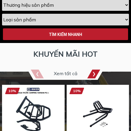
TÌM KIẾM NHANH
KHUYẾN MÃI HOT
Xem tất cả
10%
10%