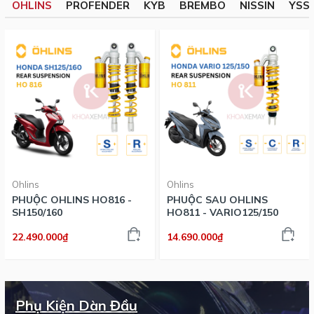
OHLINS
PROFENDER
KYB
BREMBO
NISSIN
YSS
Ohlins
Ohlins
PHUỘC OHLINS HO816 -
PHUỘC SAU OHLINS
SH150/160
HO811 - VARIO125/150
22.490.000₫
14.690.000₫
Phụ Kiện Dàn Đầu