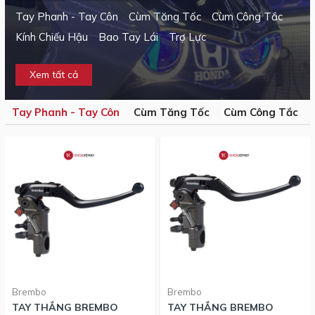
Tay Phanh - Tay Côn
Cùm Tăng Tốc
Cùm Công Tắc
Kính Chiếu Hậu
Bao Tay Lái
Trợ Lực
Xem tất cả
Tay Phanh - Tay Côn
Cùm Tăng Tốc
Cùm Công Tắc
Brembo
Brembo
TAY THẮNG BREMBO
TAY THẮNG BREMBO